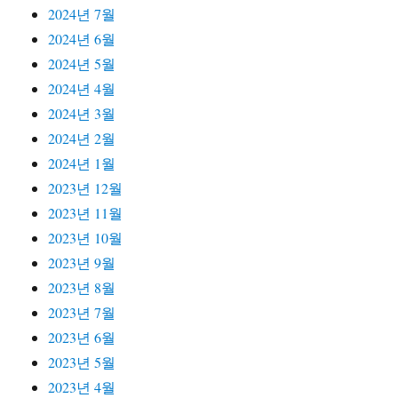
2024년 7월
2024년 6월
2024년 5월
2024년 4월
2024년 3월
2024년 2월
2024년 1월
2023년 12월
2023년 11월
2023년 10월
2023년 9월
2023년 8월
2023년 7월
2023년 6월
2023년 5월
2023년 4월