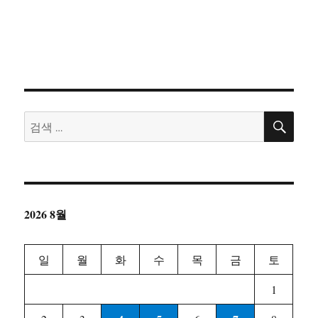
검
검
색
색:
2026 8월
일
월
화
수
목
금
토
1