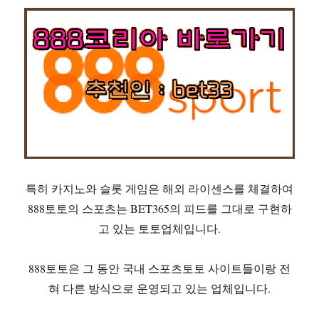
특히 카지노와 슬롯 게임은 해외 라이센스를 체결하여
888토토의 스포츠는 BET365의 피드를 그대로 구현하
고 있는 토토업체입니다.
888토토은 그 동안 국내 스포츠토토 사이트들이랑 전
혀 다른 방식으로 운영되고 있는 업체입니다.