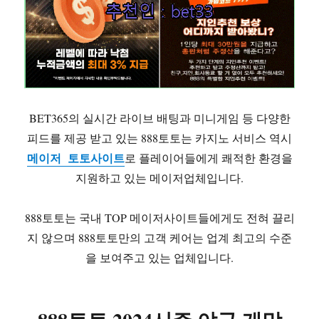
BET365의 실시간 라이브 배팅과 미니게임 등 다양한
피드를 제공 받고 있는 888토토는 카지노 서비스 역시
메이저 토토사이트
로 플레이어들에게 쾌적한 환경을
지원하고 있는 메이저업체입니다.
888토토는 국내 TOP 메이저사이트들에게도 전혀 끌리
지 않으며 888토토만의 고객 케어는 업계 최고의 수준
을 보여주고 있는 업체입니다.