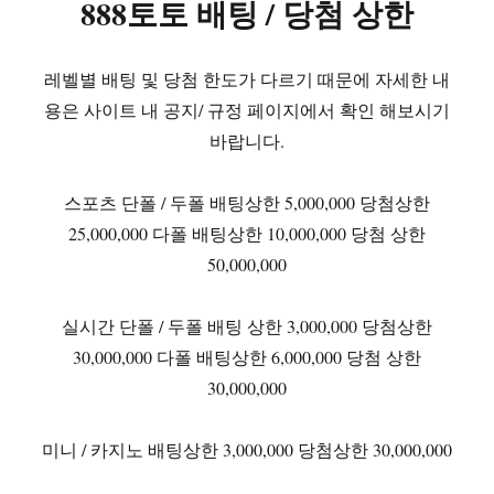
888토토 배팅 / 당첨 상한
레벨별 배팅 및 당첨 한도가 다르기 때문에 자세한 내
용은 사이트 내 공지/ 규정 페이지에서 확인 해보시기
바랍니다.
스포츠 단폴 / 두폴 배팅상한 5,000,000 당첨상한
25,000,000 다폴 배팅상한 10,000,000 당첨 상한
50,000,000
실시간 단폴 / 두폴 배팅 상한 3,000,000 당첨상한
30,000,000 다폴 배팅상한 6,000,000 당첨 상한
30,000,000
미니 / 카지노 배팅상한 3,000,000 당첨상한 30,000,000