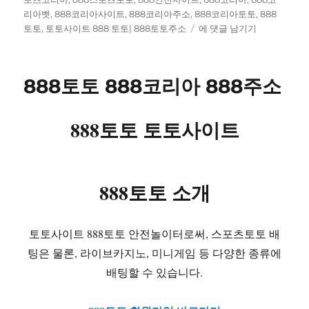
리아벳
,
888코리아사이트
,
888코리아주소
,
888코리아토토
,
888
토
토토
,
토토사이트 888 토토| 888토토주소
에 댓글 남기기
토
사
이
888토토 888코리아 888주소
트
888
토
888토토 토토사이트
토|
888
토
토
888토토 소개
주
소
토토사이트 888토토 안전놀이터로써, 스포츠토토 배
팅은 물론, 라이브카지노, 미니게임 등 다양한 종류에
배팅할 수 있습니다.