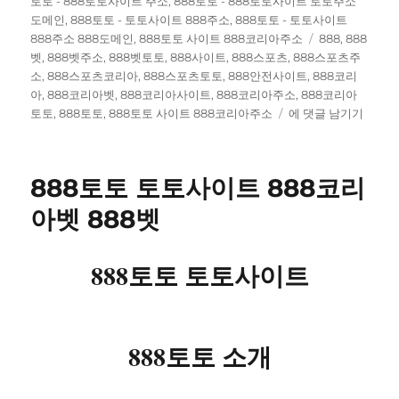
토토 - 888토토사이트 주소
,
888토토 - 888토토사이트 토토주소
도메인
,
888토토 - 토토사이트 888주소
,
888토토 - 토토사이트
태
888주소 888도메인
,
888토토 사이트 888코리아주소
888
,
888
그
벳
,
888벳주소
,
888벳토토
,
888사이트
,
888스포츠
,
888스포츠주
소
,
888스포츠코리아
,
888스포츠토토
,
888안전사이트
,
888코리
아
,
888코리아벳
,
888코리아사이트
,
888코리아주소
,
888코리아
888
토토
,
888토토
,
888토토 사이트 888코리아주소
에 댓글 남기기
토
토
사
888토토 토토사이트 888코리
이
트
아벳 888벳
888
코
리
888토토 토토사이트
아
주
소
888토토 소개