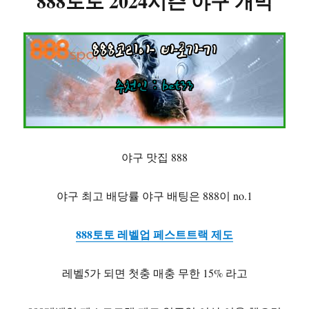
888토토 2024시즌 야구 개막
야구 맛집 888
야구 최고 배당률 야구 배팅은 888이 no.1
888토토 레벨업 페스트트랙 제도
레벨5가 되면 첫충 매충 무한 15% 라고