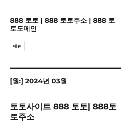
888 토토 | 888 토토주소 | 888 토
토도메인
메뉴
[월:]
2024년 03월
토토사이트 888 토토| 888토
토주소