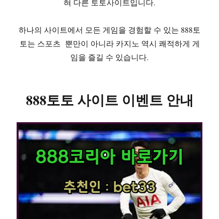
혀 다른 토토사이트입니다.
하나의 사이트에서 모든 게임을 경험할 수 있는 888토
토는 스포츠 뿐만이 아니라 카지노 역시 쾌적하게 게
임을 즐길 수 있습니다.
888토토 사이트 이벤트 안내