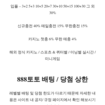
입플 – 3+2 5+3 10+5 20+7 30+10 50+15 100+30 그 외
30%
신규충전 40% 매일충전 15% 무한충전 15%
카지노 첫충 6% 무한 매충 4%
해외 정식 카지노 / 스포츠 & 퀴터별 / 이닝별 실시간 /
미니게임
888토토 배팅 / 당첨 상한
레벨별 배팅 및 당첨 한도가 다르기 때문에 자세한 내
용은 사이트 내 공지/ 규정 페이지에서 확인 해보시기