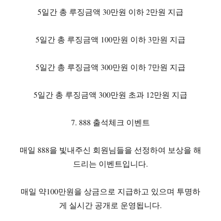
5일간 총 루징금액 30만원 이하 2만원 지급
5일간 총 루징금액 100만원 이하 3만원 지급
5일간 총 루징금액 300만원 이하 7만원 지급
5일간 총 루징금액 300만원 초과 12만원 지급
7. 888 출석체크 이벤트
매일 888을 빛내주신 회원님들을 선정하여 보상을 해
드리는 이벤트입니다.
매일 약100만원을 상금으로 지급하고 있으며 투명하
게 실시간 공개로 운영됩니다.