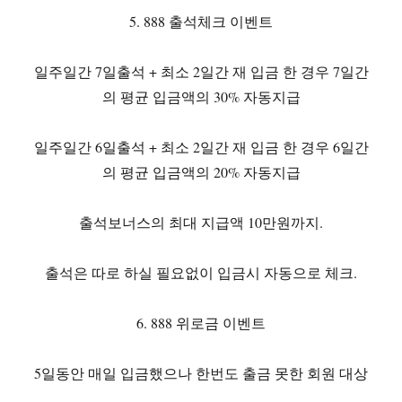
5. 888 출석체크 이벤트
일주일간 7일출석 + 최소 2일간 재 입금 한 경우 7일간
의 평균 입금액의 30% 자동지급
일주일간 6일출석 + 최소 2일간 재 입금 한 경우 6일간
의 평균 입금액의 20% 자동지급
출석보너스의 최대 지급액 10만원까지.
출석은 따로 하실 필요없이 입금시 자동으로 체크.
6. 888 위로금 이벤트
5일동안 매일 입금했으나 한번도 출금 못한 회원 대상