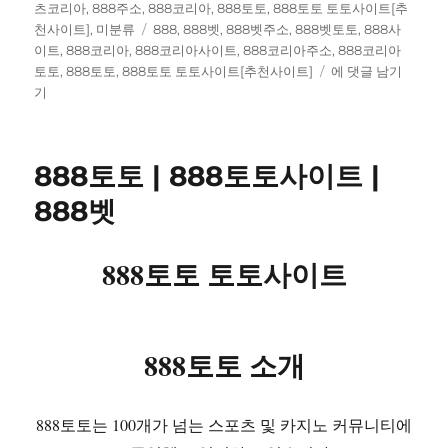
성
테
츠코리아
,
888주소
,
888코리아
,
888토토
,
888토토 토토사이트[추
일
고
태
천사이트]
,
미분류
888
,
888벳
,
888벳주소
,
888벳토토
,
888사
자
리
그
이트
,
888코리아
,
888코리아사이트
,
888코리아주소
,
888코리아
888
토토
,
888토토
,
888토토 토토사이트[추천사이트]
에 댓글 남기
토
기
토
토
토
888토토 | 888토토사이트 |
사
이
888벳
트
[추
천
888토토 토토사이트
사
이
트]
888토토 소개
888토토는 100개가 넘는 스포츠 및 카지노 커뮤니티에