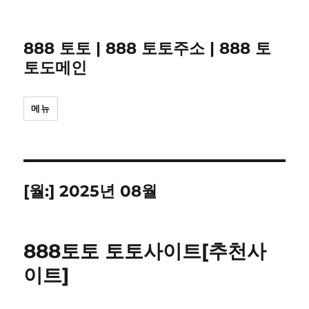
888 토토 | 888 토토주소 | 888 토
토도메인
메뉴
[월:]
2025년 08월
888토토 토토사이트[추천사
이트]