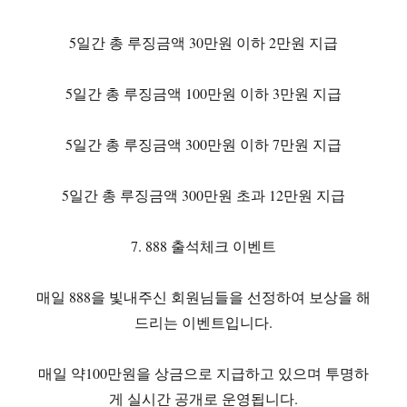
5일간 총 루징금액 30만원 이하 2만원 지급
5일간 총 루징금액 100만원 이하 3만원 지급
5일간 총 루징금액 300만원 이하 7만원 지급
5일간 총 루징금액 300만원 초과 12만원 지급
7. 888 출석체크 이벤트
매일 888을 빛내주신 회원님들을 선정하여 보상을 해
드리는 이벤트입니다.
매일 약100만원을 상금으로 지급하고 있으며 투명하
게 실시간 공개로 운영됩니다.