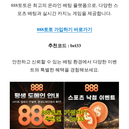
888토토은 최고의 온라인 베팅 플랫폼으로, 다양한 스
포츠 배팅과 실시간 카지노 게임을 제공합니다.
888토토 가입하기 바로가기
추천코드 : bet33
안전하고 신뢰할 수 있는 배팅 환경에서 다양한 이벤
트와 특별한 혜택을 경험해보세요.