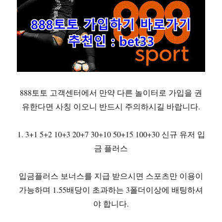
888토토 고객센터에서 만약 다른 놀이터로 가입을 권
유한다면 사칭 이오니 반드시 주의하시길 바랍니다.
1. 3+1 5+2 10+3 20+7 30+10 50+15 100+30 신규 유저 입
금 플러스
입금플러스 보너스를 지급 받으시면 스포츠만 이용이
가능하며 1.55배당이 초과하는 3폴더이상에 배팅하셔
야 합니다.