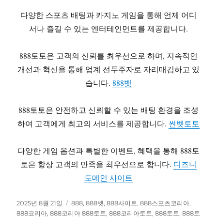
다양한 스포츠 배팅과 카지노 게임을 통해 언제 어디
서나 즐길 수 있는 엔터테인먼트를 제공합니다.
888토토은 고객의 신뢰를 최우선으로 하며, 지속적인
개선과 혁신을 통해 업계 선두주자로 자리매김하고 있
습니다.
888벳
888토토은 안전하고 신뢰할 수 있는 배팅 환경을 조성
하여 고객에게 최고의 서비스를 제공합니다.
썬벳토토
다양한 게임 옵션과 특별한 이벤트, 혜택을 통해 888토
토은 항상 고객의 만족을 최우선으로 합니다.
디즈니
도메인 사이트
작
카
2025년 8월 21일
888
,
888벳
,
888사이트
,
888스포츠코리아
,
성
테
888코리아
,
888코리아 888토토
,
888코리아토토
,
888토토
,
888토