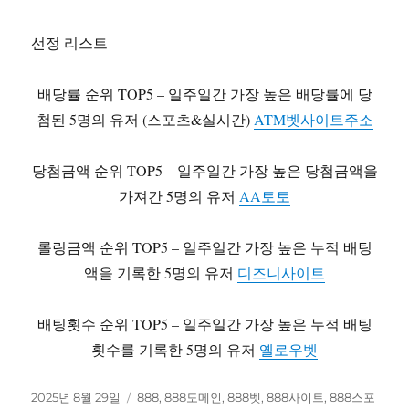
선정 리스트
배당률 순위 TOP5 – 일주일간 가장 높은 배당률에 당
첨된 5명의 유저 (스포츠&실시간)
ATM벳사이트주소
당첨금액 순위 TOP5 – 일주일간 가장 높은 당첨금액을
가져간 5명의 유저
AA토토
롤링금액 순위 TOP5 – 일주일간 가장 높은 누적 배팅
액을 기록한 5명의 유저
디즈니사이트
배팅횟수 순위 TOP5 – 일주일간 가장 높은 누적 배팅
횟수를 기록한 5명의 유저
옐로우벳
작
카
2025년 8월 29일
888
,
888도메인
,
888벳
,
888사이트
,
888스포