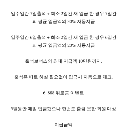
일주일간 7일출석 + 최소 2일간 재 입금 한 경우 7일간
의 평균 입금액의 30% 자동지급
일주일간 6일출석 + 최소 2일간 재 입금 한 경우 6일간
의 평균 입금액의 20% 자동지급
출석보너스의 최대 지급액 10만원까지.
출석은 따로 하실 필요없이 입금시 자동으로 체크.
​6. 888 위로금 이벤트
5일동안 매일 입금했으나 한번도 출금 못한 회원 대상
지급금액