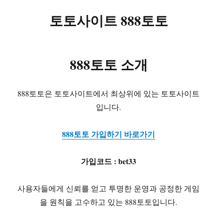
토토사이트 888토토
888토토 소개
888토토은 토토사이트에서 최상위에 있는 토토사이트
입니다.
888토토 가입하기 바로가기
가입코드 : bet33
사용자들에게 신뢰를 얻고 투명한 운영과 공정한 게임
을 원칙을 고수하고 있는 888토토입니다.