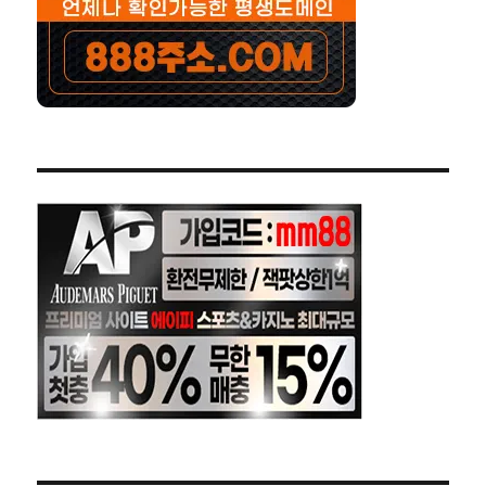
토
토
사
이
트