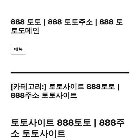
888 토토 | 888 토토주소 | 888 토
토도메인
메뉴
[카테고리:]
토토사이트 888토토 |
888주소 토토사이트
토토사이트 888토토 | 888주
소 토토사이트