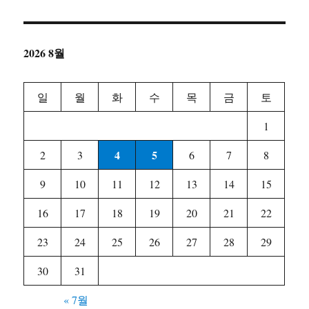
2026 8월
일
월
화
수
목
금
토
1
4
5
2
3
6
7
8
9
10
11
12
13
14
15
16
17
18
19
20
21
22
23
24
25
26
27
28
29
30
31
« 7월