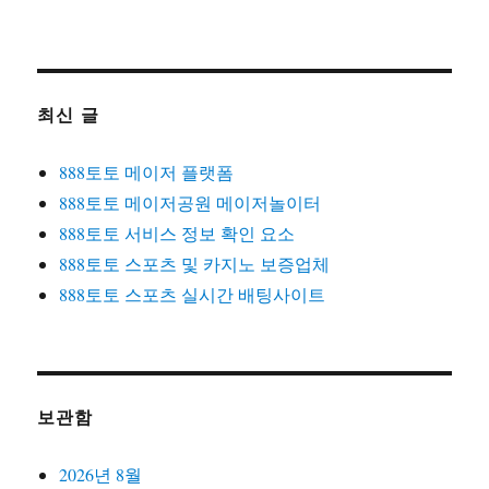
최신 글
888토토 메이저 플랫폼
888토토 메이저공원 메이저놀이터
888토토 서비스 정보 확인 요소
888토토 스포츠 및 카지노 보증업체
888토토 스포츠 실시간 배팅사이트
보관함
2026년 8월