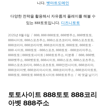
니다.
벳마트도메인
다양한 전략을 활용해서 자유롭게 플레이를 해볼 수
있는 888토토입니다.
디즈니토토
작
카
2025년 8월 6일
888
,
888 888토토
,
888벳주소
,
888벳토토
,
성
테
888사이트
,
888스포츠주소
,
888스포츠코리아
,
888스포츠토토
,
일
고
888코리아
,
888코리아벳
,
888코리아토토
,
888토토
,
888토토 -
자
리
888 사이트
,
888토토 - 888스포츠
,
888토토 - 888코리아주소
,
태
888토토 | 888토토사이트 | 888토토주소
,
미분류
888
,
888벳
,
그
888벳주소
,
888벳토토
,
888사이트
,
888스포츠
,
888스포츠주소
,
888스포츠코리아
,
888스포츠토토
,
888안전사이트
,
888코리아
,
888코리아벳
,
888코리아사이트
,
888코리아주소
,
888코리아토토
,
888
888토토
,
888토토 888토토사이트 888토토주소
에 댓글 남기기
토
토
|
토토사이트 888토토 888코리
888
토
아벳 888주소
토