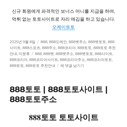
신규 회원에게 파격적인 보너스 머니를 지급을 하며,
먹튀 없는 토토사이트로 자리 매김을 하고 있습니다.
오케이토토
작
카
2025년 9월 8일
888
,
888도메인
,
888벳주소
,
888벳토토
,
888
성
테
사이트
,
888스포츠
,
888주소
,
888코리아
,
888토토
,
888토토 추천
일
태
고
안내
,
미분류
888
,
888벳
,
888벳주소
,
888벳토토
,
888사이트
,
자
그
리
888코리아
,
888코리아사이트
,
888코리아주소
,
888코리아토토
,
888
888토토
,
888토토 추천안내
에 댓글 남기기
토
토
추
888토토 | 888토토사이트 |
천
안
888토토주소
내
888토토 토토사이트