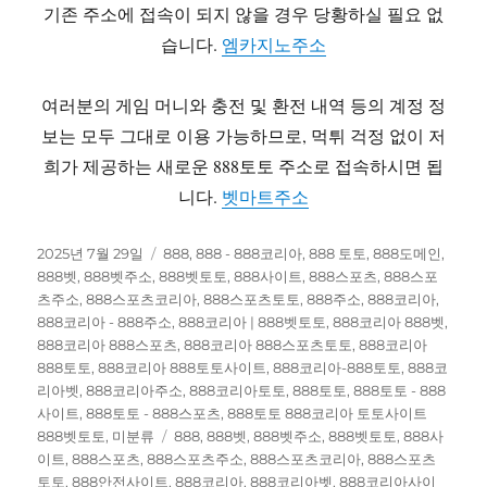
기존 주소에 접속이 되지 않을 경우 당황하실 필요 없
습니다.
엠카지노주소
여러분의 게임 머니와 충전 및 환전 내역 등의 계정 정
보는 모두 그대로 이용 가능하므로, 먹튀 걱정 없이 저
희가 제공하는 새로운 888토토 주소로 접속하시면 됩
니다.
벳마트주소
작
카
2025년 7월 29일
888
,
888 - 888코리아
,
888 토토
,
888도메인
,
성
테
888벳
,
888벳주소
,
888벳토토
,
888사이트
,
888스포츠
,
888스포
일
고
츠주소
,
888스포츠코리아
,
888스포츠토토
,
888주소
,
888코리아
,
자
리
888코리아 - 888주소
,
888코리아 | 888벳토토
,
888코리아 888벳
,
888코리아 888스포츠
,
888코리아 888스포츠토토
,
888코리아
888토토
,
888코리아 888토토사이트
,
888코리아-888토토
,
888코
리아벳
,
888코리아주소
,
888코리아토토
,
888토토
,
888토토 - 888
사이트
,
888토토 - 888스포츠
,
888토토 888코리아 토토사이트
태
888벳토토
,
미분류
888
,
888벳
,
888벳주소
,
888벳토토
,
888사
그
이트
,
888스포츠
,
888스포츠주소
,
888스포츠코리아
,
888스포츠
토토
,
888안전사이트
,
888코리아
,
888코리아벳
,
888코리아사이