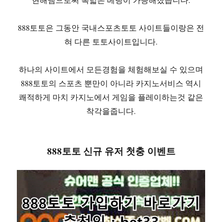
888토토은 그동안 국내스포츠토토 사이트들이랑은 전
혀 다른 토토사이트입니다.
하나의 사이트에서 모든경험을 체험해보실 수 있으며
888토토의 스포츠 뿐만이 아니라 카지노서비스 역시
쾌적하게 마치 카지노에서 게임을 플레이하는것 같은
착각을줍니다.
888토토 신규 유저 첫충 이벤트