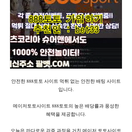
안전한 888토토 사이트 먹튀 없는 안전한 배팅 사이트
입니다.
메이저토토사이트 888토토의 높은 배당률과 풍성한
혜택을 제공합니다.
오늘은 까다로운 검증 과정을 거친 메이저 토토사이트