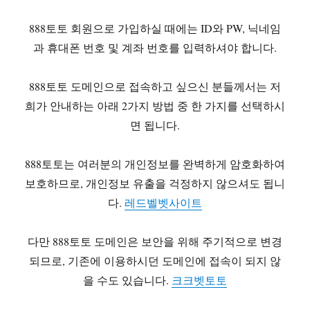
888토토 회원으로 가입하실 때에는 ID와 PW, 닉네임
과 휴대폰 번호 및 계좌 번호를 입력하셔야 합니다.
888토토 도메인으로 접속하고 싶으신 분들께서는 저
희가 안내하는 아래 2가지 방법 중 한 가지를 선택하시
면 됩니다.
888토토는 여러분의 개인정보를 완벽하게 암호화하여
보호하므로, 개인정보 유출을 걱정하지 않으셔도 됩니
다.
레드벨벳사이트
다만 888토토 도메인은 보안을 위해 주기적으로 변경
되므로, 기존에 이용하시던 도메인에 접속이 되지 않
을 수도 있습니다.
크크벳토토