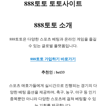
888토토 토토사이트
888토토 소개
888토토은 다양한 스포츠 베팅과 온라인 게임을 즐길
수 있는 글로벌 플랫폼입니다.
888토토 가입하기 바로가기
추천인 : bet33
스포츠 애호가들에게 실시간으로 진행되는 경기의 다
양한 베팅 옵션을 제공하며, 축구, 농구, 야구 등 인기
종목뿐만 아니라 다양한 스포츠에 걸쳐 베팅할 수 있
는 기회를 제공합니다.