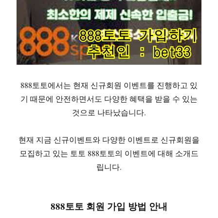
888토토에서는 현재 신규회원 이벤트를 진행하고 있
기 때문에 안전하면서도 다양한 혜택을 받을 수 있는
것으로 나타났습니다.
현재 지금 신규이벤트와 다양한 이벤트로 신규회원을
모집하고 있는 토토 888토토의 이벤트에 대해 소개드
립니다.
888토토 회원 가입 방법 안내