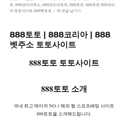
트
,
888코리아주소
,
888코리아토토
,
888토토
,
888토토 888코리
888
아 토토사이트 888벳토토
에 댓글 남기기
토
토
888
888토토 | 888코리아 | 888
코
리
벳주소 토토사이트
아
토
토
888토토 토토사이트
사
이
트
888
888토토 소개
벳
토
토
국내 최고 메이저 NO.1 해외 형 스포츠베팅 사이트
888토토을 소개해드립니다.