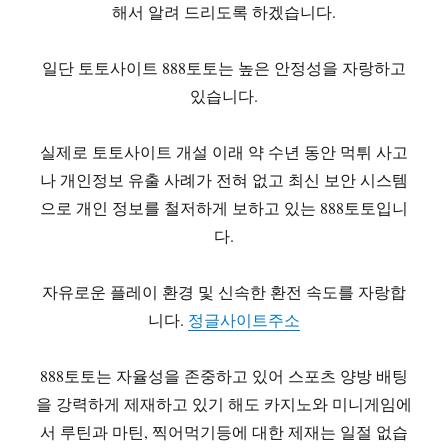
해서 알려 드리도록 하겠습니다.
일단 토토사이트 888토토는 높은 안정성을 자랑하고
있습니다.
실제로 토토사이트 개설 이래 약 수년 동안 먹튀 사고
나 개인정보 유출 사례가 전혀 없고 최신 보안 시스템
으로 개인 정보를 철저하게 보하고 있는 888토토입니
다.
자유로운 플레이 환경 및 신속한 환전 속도를 자랑합
니다.
정글사이트주소
888토토는 자율성을 존중하고 있어 스포츠 양방 배팅
을 강력하게 제재하고 있기 해도 카지노와 미니게임에
서 루틴과 마틴, 찍어먹기등에 대한 제재는 일절 없습