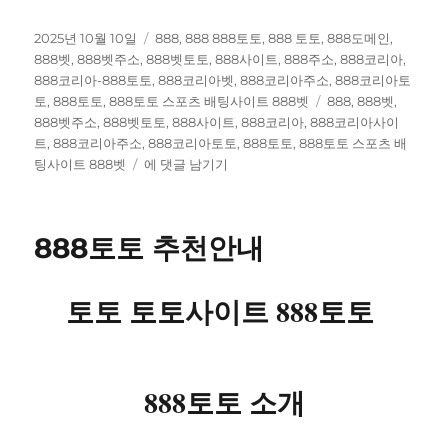
작
카
2025년 10월 10일
888
,
888 888토토
,
888 토토
,
888도메인
,
성
테
888벳
,
888벳주소
,
888벳토토
,
888사이트
,
888주소
,
888코리아
,
일
고
888코리아-888토토
,
888코리아벳
,
888코리아주소
,
888코리아토
자
리
태
토
,
888토토
,
888토토 스포츠 배팅사이트 888벳
888
,
888벳
,
그
888벳주소
,
888벳토토
,
888사이트
,
888코리아
,
888코리아사이
트
,
888코리아주소
,
888코리아토토
,
888토토
,
888토토 스포츠 배
888
팅사이트 888벳
에 댓글 남기기
토
토
스
888토토 추천안내
포
츠
배
토토 토토사이트 888토토
팅
사
이
트
888토토 소개
888
벳