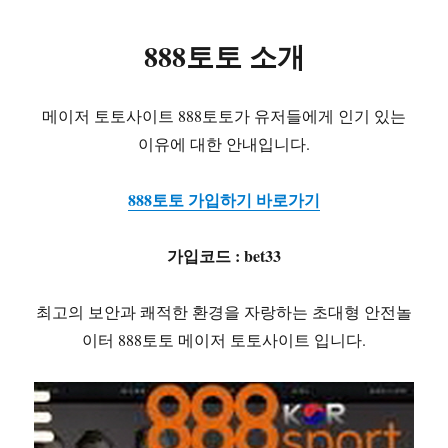
888토토 소개
메이저 토토사이트 888토토가 유저들에게 인기 있는
이유에 대한 안내입니다.
888토토 가입하기 바로가기
가입코드 : bet33
최고의 보안과 쾌적한 환경을 자랑하는 초대형 안전놀
이터 888토토 메이저 토토사이트 입니다.