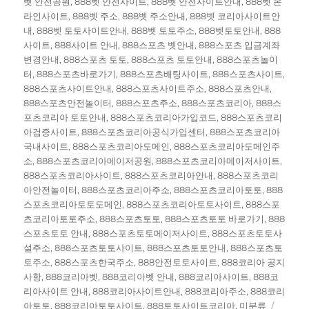
벳 안전공원
,
888벳 안전사이트
,
888벳 안전사이트안내
,
888벳 온
라인사이트
,
888벳 주소
,
888벳 주소안내
,
888벳 코리아사이트안
내
,
888벳 토토사이트안내
,
888벳 토토주소
,
888벳토토안내
,
888
사이트
,
888사이트 안내
,
888스포츠 벳안내
,
888스포츠 입금계좌
변경안내
,
888스포츠 토토
,
888스포츠 토토안내
,
888스포츠놀이
터
,
888스포츠바로가기
,
888스포츠배팅사이트
,
888스포츠사이트
,
888스포츠사이트안내
,
888스포츠사이트주소
,
888스포츠안내
,
888스포츠안전놀이터
,
888스포츠주소
,
888스포츠코리아
,
888스
포츠코리아 토토안내
,
888스포츠코리아가입코드
,
888스포츠코리
아검증사이트
,
888스포츠코리아공식가입센터
,
888스포츠코리아
국내사이트
,
888스포츠코리아도메인
,
888스포츠코리아도메인주
소
,
888스포츠코리아메이저공원
,
888스포츠코리아메이저사이트
,
888스포츠코리아사이트
,
888스포츠코리아안내
,
888스포츠코리
아안전놀이터
,
888스포츠코리아주소
,
888스포츠코리아토토
,
888
스포츠코리아토토도메인
,
888스포츠코리아토토사이트
,
888스포
츠코리아토토주소
,
888스포츠토토
,
888스포츠토토 바로가기
,
888
스포츠토토 안내
,
888스포츠토토메이저사이트
,
888스포츠토토사
설주소
,
888스포츠토토사이트
,
888스포츠토토안내
,
888스포츠토
토주소
,
888스포츠한국주소
,
888안전토토사이트
,
888코리아 공지
사항
,
888코리아벳
,
888코리아벳 안내
,
888코리아사이트
,
888코
리아사이트 안내
,
888코리아사이트안내
,
888코리아주소
,
888코리
태
아토토
,
888코리아토토사이트
,
888토토사이트코리아
,
미분류