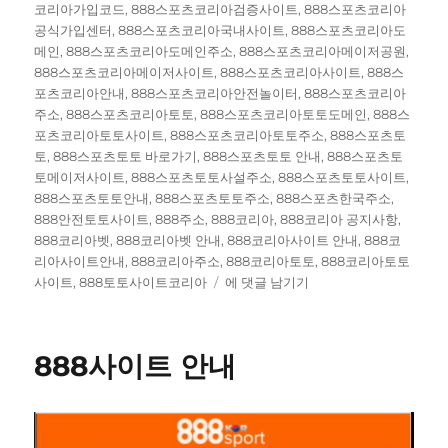
코리아가입코드
,
888스포츠코리아검증사이트
,
888스포츠코리아
공식가입센터
,
888스포츠코리아국내사이트
,
888스포츠코리아도
메인
,
888스포츠코리아도메인주소
,
888스포츠코리아메이저공원
,
888스포츠코리아메이저사이트
,
888스포츠코리아사이트
,
888스
포츠코리아안내
,
888스포츠코리아안전놀이터
,
888스포츠코리아
주소
,
888스포츠코리아토토
,
888스포츠코리아토토도메인
,
888스
포츠코리아토토사이트
,
888스포츠코리아토토주소
,
888스포츠토
토
,
888스포츠토토 바로가기
,
888스포츠토토 안내
,
888스포츠토
토메이저사이트
,
888스포츠토토사설주소
,
888스포츠토토사이트
,
888스포츠토토안내
,
888스포츠토토주소
,
888스포츠한국주소
,
888안전토토사이트
,
888주소
,
888코리아
,
888코리아 공지사항
,
888코리아벳
,
888코리아벳 안내
,
888코리아사이트 안내
,
888코
리아사이트안내
,
888코리아주소
,
888코리아토토
,
888코리아토토
888
사이트
,
888토토사이트코리아
에 댓글 남기기
벳
코
리
888사이트 안내
아
사
이
트