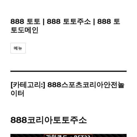
888 토토 | 888 토토주소 | 888 토
토도메인
메뉴
[카테고리:]
888스포츠코리아안전놀
이터
888코리아토토주소