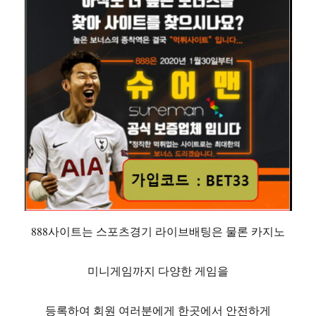
888사이트는 스포츠경기 라이브배팅은 물론 카지노
미니게임까지 다양한 게임을
등록하여 회원 여러분에게 한곳에서 안전하게