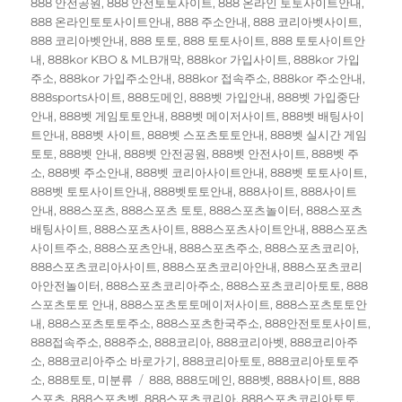
자
리
888 안전공원
,
888 안전토토사이트
,
888 온라인 토토사이트안내
,
888 온라인토토사이트안내
,
888 주소안내
,
888 코리아벳사이트
,
888 코리아벳안내
,
888 토토
,
888 토토사이트
,
888 토토사이트안
내
,
888kor KBO & MLB개막
,
888kor 가입사이트
,
888kor 가입
주소
,
888kor 가입주소안내
,
888kor 접속주소
,
888kor 주소안내
,
888sports사이트
,
888도메인
,
888벳 가입안내
,
888벳 가입중단
안내
,
888벳 게임토토안내
,
888벳 메이저사이트
,
888벳 배팅사이
트안내
,
888벳 사이트
,
888벳 스포츠토토안내
,
888벳 실시간 게임
토토
,
888벳 안내
,
888벳 안전공원
,
888벳 안전사이트
,
888벳 주
소
,
888벳 주소안내
,
888벳 코리아사이트안내
,
888벳 토토사이트
,
888벳 토토사이트안내
,
888벳토토안내
,
888사이트
,
888사이트
안내
,
888스포츠
,
888스포츠 토토
,
888스포츠놀이터
,
888스포츠
배팅사이트
,
888스포츠사이트
,
888스포츠사이트안내
,
888스포츠
사이트주소
,
888스포츠안내
,
888스포츠주소
,
888스포츠코리아
,
888스포츠코리아사이트
,
888스포츠코리아안내
,
888스포츠코리
아안전놀이터
,
888스포츠코리아주소
,
888스포츠코리아토토
,
888
스포츠토토 안내
,
888스포츠토토메이저사이트
,
888스포츠토토안
내
,
888스포츠토토주소
,
888스포츠한국주소
,
888안전토토사이트
,
888접속주소
,
888주소
,
888코리아
,
888코리아벳
,
888코리아주
소
,
888코리아주소 바로가기
,
888코리아토토
,
888코리아토토주
태
소
,
888토토
,
미분류
888
,
888도메인
,
888벳
,
888사이트
,
888
그
스포츠
,
888스포츠벳
,
888스포츠코리아
,
888스포츠코리아토토
,