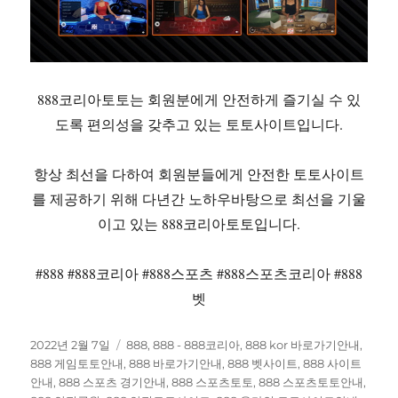
888코리아토토는 회원분에게 안전하게 즐기실 수 있
도록 편의성을 갖추고 있는 토토사이트입니다.
항상 최선을 다하여 회원분들에게 안전한 토토사이트
를 제공하기 위해 다년간 노하우바탕으로 최선을 기울
이고 있는 888코리아토토입니다.
#888 #888코리아 #888스포츠 #888스포츠코리아 #888
벳
작
카
2022년 2월 7일
888
,
888 - 888코리아
,
888 kor 바로가기안내
,
성
테
888 게임토토안내
,
888 바로가기안내
,
888 벳사이트
,
888 사이트
일
고
안내
,
888 스포츠 경기안내
,
888 스포츠토토
,
888 스포츠토토안내
,