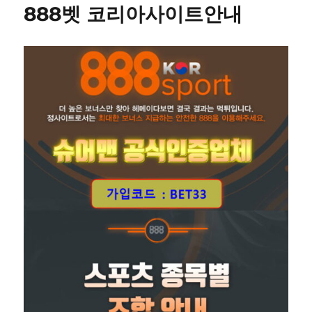
888벳 코리아사이트안내
사
이
트