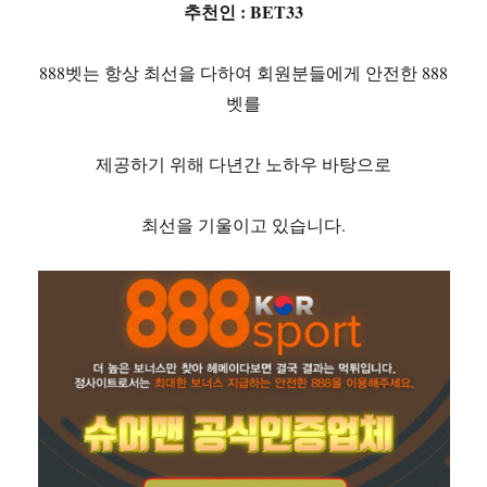
추천인 : BET33
888벳는 항상 최선을 다하여 회원분들에게 안전한 888
벳를
제공하기 위해 다년간 노하우 바탕으로
최선을 기울이고 있습니다.