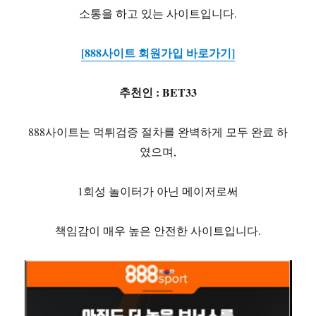
소통을 하고 있는 사이트입니다.
[888사이트 회원가입 바로가기]
추천인 : BET33
888사이트는 먹튀검증 절차를 완벽하게 모두 완료 하
였으며,
1회성 놀이터가 아닌 메이저로써
책임감이 매우 높은 안전한 사이트입니다.