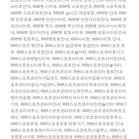
사이트안내
,
888벳 사이트
,
888벳 스포츠안내
,
888벳 스포츠토토
,
888벳 스포츠토토안내
,
888벳 실시간 게임토토
,
888벳 안내
,
888
벳 안전공원
,
888벳 안전사이트
,
888벳 안전사이트안내
,
888벳 온
라인사이트
,
888벳 주소
,
888벳 주소안내
,
888벳 코리아사이트안
내
,
888벳 코리아안내
,
888벳 토토사이트
,
888벳 토토사이트안내
,
888벳 토토주소
,
888벳토토안내
,
888사이트
,
888사이트 안내
,
888스포츠 벳안내
,
888스포츠 입금계좌 변경안내
,
888스포츠 토
토
,
888스포츠 토토안내
,
888스포츠놀이터
,
888스포츠바로가기
,
888스포츠배팅사이트
,
888스포츠사이트
,
888스포츠사이트안내
,
888스포츠사이트주소
,
888스포츠안내
,
888스포츠안전놀이터
,
888스포츠주소
,
888스포츠코리아
,
888스포츠코리아 토토안내
,
888스포츠코리아가입코드
,
888스포츠코리아검증사이트
,
888스
포츠코리아공식가입센터
,
888스포츠코리아국내사이트
,
888스포
츠코리아도메인
,
888스포츠코리아도메인주소
,
888스포츠코리아
메이저공원
,
888스포츠코리아메이저사이트
,
888스포츠코리아사
이트
,
888스포츠코리아안내
,
888스포츠코리아안전놀이터
,
888스
포츠코리아주소
,
888스포츠코리아토토
,
888스포츠코리아토토도
메인
,
888스포츠코리아토토사이트
,
888스포츠코리아토토주소
,
888스포츠토토
,
888스포츠토토 바로가기
,
888스포츠토토 안내
,
888스포츠토토메이저사이트
,
888스포츠토토사설주소
,
888스포
츠토토사이트
,
888스포츠토토안내
,
888스포츠토토주소
,
888스포