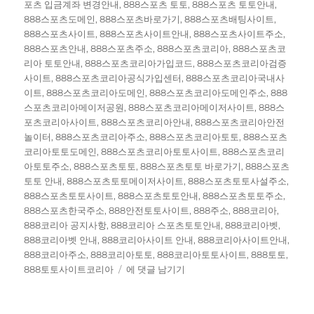
포츠 입금계좌 변경안내
,
888스포츠 토토
,
888스포츠 토토안내
,
888스포츠도메인
,
888스포츠바로가기
,
888스포츠배팅사이트
,
888스포츠사이트
,
888스포츠사이트안내
,
888스포츠사이트주소
,
888스포츠안내
,
888스포츠주소
,
888스포츠코리아
,
888스포츠코
리아 토토안내
,
888스포츠코리아가입코드
,
888스포츠코리아검증
사이트
,
888스포츠코리아공식가입센터
,
888스포츠코리아국내사
이트
,
888스포츠코리아도메인
,
888스포츠코리아도메인주소
,
888
스포츠코리아메이저공원
,
888스포츠코리아메이저사이트
,
888스
포츠코리아사이트
,
888스포츠코리아안내
,
888스포츠코리아안전
놀이터
,
888스포츠코리아주소
,
888스포츠코리아토토
,
888스포츠
코리아토토도메인
,
888스포츠코리아토토사이트
,
888스포츠코리
아토토주소
,
888스포츠토토
,
888스포츠토토 바로가기
,
888스포츠
토토 안내
,
888스포츠토토메이저사이트
,
888스포츠토토사설주소
,
888스포츠토토사이트
,
888스포츠토토안내
,
888스포츠토토주소
,
888스포츠한국주소
,
888안전토토사이트
,
888주소
,
888코리아
,
888코리아 공지사항
,
888코리아 스포츠토토안내
,
888코리아벳
,
888코리아벳 안내
,
888코리아사이트 안내
,
888코리아사이트안내
,
888코리아주소
,
888코리아토토
,
888코리아토토사이트
,
888토토
,
888
888토토사이트코리아
에 댓글 남기기
벳
토
토