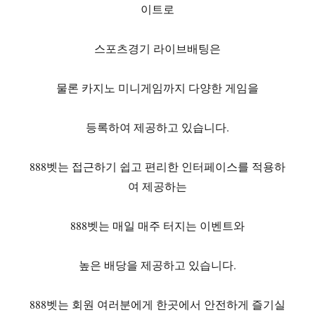
이트로
스포츠경기 라이브배팅은
물론 카지노 미니게임까지 다양한 게임을
등록하여 제공하고 있습니다.
888벳는 접근하기 쉽고 편리한 인터페이스를 적용하
여 제공하는
888벳는 매일 매주 터지는 이벤트와
높은 배당을 제공하고 있습니다.
888벳는 회원 여러분에게 한곳에서 안전하게 즐기실