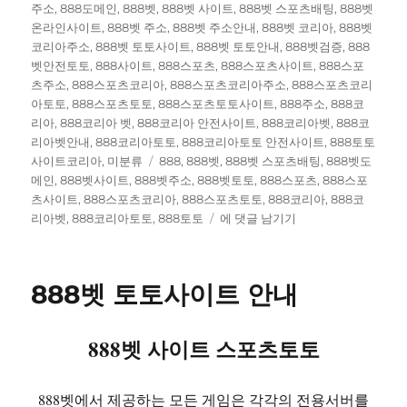
성
테
주소
,
888도메인
,
888벳
,
888벳 사이트
,
888벳 스포츠배팅
,
888벳
일
고
온라인사이트
,
888벳 주소
,
888벳 주소안내
,
888벳 코리아
,
888벳
자
리
코리아주소
,
888벳 토토사이트
,
888벳 토토안내
,
888벳검증
,
888
벳안전토토
,
888사이트
,
888스포츠
,
888스포츠사이트
,
888스포
츠주소
,
888스포츠코리아
,
888스포츠코리아주소
,
888스포츠코리
아토토
,
888스포츠토토
,
888스포츠토토사이트
,
888주소
,
888코
리아
,
888코리아 벳
,
888코리아 안전사이트
,
888코리아벳
,
888코
리아벳안내
,
888코리아토토
,
888코리아토토 안전사이트
,
888토토
태
사이트코리아
,
미분류
888
,
888벳
,
888벳 스포츠배팅
,
888벳도
그
메인
,
888벳사이트
,
888벳주소
,
888벳토토
,
888스포츠
,
888스포
츠사이트
,
888스포츠코리아
,
888스포츠토토
,
888코리아
,
888코
888
리아벳
,
888코리아토토
,
888토토
에 댓글 남기기
벳
스
포
888벳 토토사이트 안내
츠
배
팅
888벳 사이트 스포츠토토
888벳에서 제공하는 모든 게임은 각각의 전용서버를