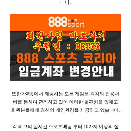
니다.
또한 888벳에서 제공하는 모든 게임은 각각의 전용서
버를 통하여 관리하고 있어 이러한 불편함을 없애고
회원분들에게 최신의 게임환경을 제공하고 있습니다.
각 리그의 실시간 스포츠배팅 부터 10가지 이상의 실