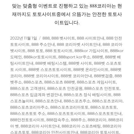
맞는 맞춤형 이벤트로 진행하고 있는 888코리아는 현
재까지도 토토사이트중에서 으뜸가는 안전한 토토사
이트입니다.
작
카
2022년 11월 1일
888
,
888 벳사이트
,
888 사이트안내
,
888 안전
성
테
토토사이트
,
888 주소안내
,
888 코리아벳 사이트안내
,
888 코리아
일
고
벳사이트
,
888 토토
,
888 토토사이트
,
888kor 가입사이트
,
888kor
자
리
도메인
,
888kor토토사이트
,
888sport kor주소
,
888벳
,
888벳 배
팅사이트안내
,
888벳 배팅시스템
,
888벳 사이트
,
888벳 스포츠토
토 사이트
,
888벳 스포츠토토사이트
,
888벳 온라인사이트
,
888벳
코리아
,
888벳 코리아사이트
,
888벳 코리아안내
,
888벳검증
,
888
벳주소
,
888스포츠
,
888스포츠 888벳
,
888스포츠 게임사이트
,
888스포츠 고객센터
,
888스포츠 안전공원
,
888스포츠 안전토토
,
888스포츠 입금계좌 변경안내
,
888스포츠 정식 배팅사이트
,
888
스포츠놀이터
,
888스포츠안내
,
888스포츠주소
,
888스포츠코리아
,
888스포츠코리아주소
,
888스포츠코리아토토
,
888스포츠토토
,
888스포츠토토 주소
,
888스포츠토토사이트
,
888스포츠토토안내
,
888안전토토사이트
,
888접속주소
,
888주소
,
888코리아
,
888코리
아 벳
,
888코리아 사이트안내
,
888코리아 스포츠배팅
,
888코리아
스포츠토토
,
888코리아 안전사이트안내
,
888코리아 토토사이트
,