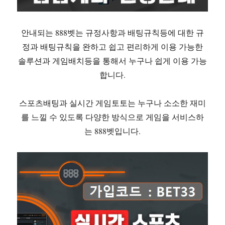
안내되는 888벳는 규정사항과 배팅규칙등에 대한 규
정과 배팅규칙을 완하고 쉽고 편리하게 이용 가능한
솔루션과 게임배치등을 통해서 누구나 쉽게 이용 가능
합니다.
스포츠배팅과 실시간 게임토토는 누구나 소소한 재미
를 느낄 수 있도록 다양한 방식으로 게임을 서비스하
는 888벳입니다.