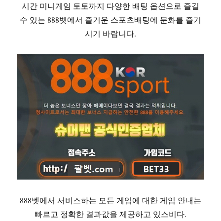
시간 미니게임 토토까지 다양한 배팅 옵션으로 즐길
수 있는 888벳에서 즐거운 스포츠배팅에 문화를 즐기
시기 바랍니다.
888벳에서 서비스하는 모든 게임에 대한 게임 안내는
빠르고 정확한 결과값을 제공하고 있스비다.