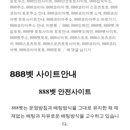
토토주소
,
888안전사이트
,
888안전토토사이트
,
888접속주소
,
888주소
,
888코리아
,
888코리아 벳
,
888코리아 스포츠토토
,
888
코리아 토토주소 안내
,
888코리아벳
,
888코리아벳 소개
,
888코리
아벳 토토사이트안내
,
888코리아주소
,
888코리아주소 바로가기
,
태
888코리아주소 안내
,
미분류
888
,
888도메인
,
888벳
,
888벳 게
그
임토토
,
888벳 토토사이트 토토안내
,
888벳도메인
,
888벳사이트
,
888벳주소
,
888벳토토
,
888사이트
,
888스포츠
,
888스포츠코리
아
,
888스포츠토토
,
888스포츠토토사이트
,
888코리아
,
888코리
888
아벳
,
888코리아토토
,
888토토
에 댓글 남기기
벳
토
토
888벳 사이트안내
사
이
트
888벳 안전사이트
토
토
안
888벳는 운영방침과 배팅방식을 그대로 유지한 채 제
내
재없는 배팅과 자유로운 배팅방식을 고수하고 있습니
다.