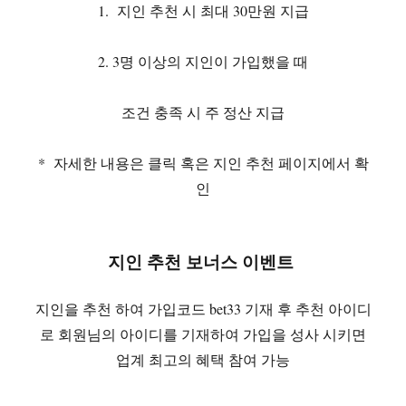
1. 지인 추천 시 최대 30만원 지급
2. 3명 이상의 지인이 가입했을 때
조건 충족 시 주 정산 지급
* 자세한 내용은 클릭 혹은 지인 추천 페이지에서 확
인
지인 추천 보너스 이벤트
지인을 추천 하여 가입코드 bet33 기재 후 추천 아이디
로 회원님의 아이디를 기재하여 가입을 성사 시키면
업계 최고의 혜택 참여 가능