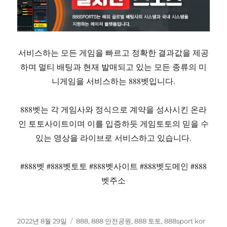
서비스하는 모든 게임을 빠르고 정확한 결과값을 제공
하며 멀티 배팅과 현재 발매되고 있는 모든 종류의 미
니게임을 서비스하는 888벳입니다.
888벳는 각 게임사와 정식으로 계약을 성사시킨 온라
인 토토사이트이며 이를 입증하듯 게임토토의 믿을 수
있는 영상을 라이브로 서비스하고 있습니다.
#888벳 #888벳토토 #888벳사이트 #888벳도메인 #888
벳주소
작
카
2022년 8월 29일
888
,
888 안전공원
,
888 토토
,
888sport kor