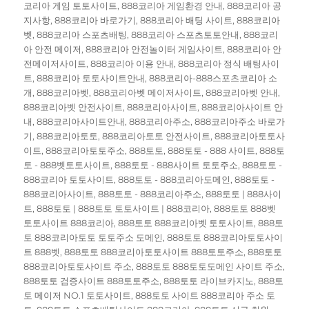
코리아 게임 토토사이트
,
888코리아 게임환경 안내
,
888코리아 공
지사항
,
888코리아 바로가기
,
888코리아 배팅 사이트
,
888코리아
벳
,
888코리아 스포츠배팅
,
888코리아 스포츠토토안내
,
888코리
아 안전 메이저
,
888코리아 안전놀이터 게임사이트
,
888코리아 안
전메이저사이트
,
888코리아 이용 안내
,
888코리아 정식 배팅사이
트
,
888코리아 토토사이트안내
,
888코리아-888스포츠코리아 소
개
,
888코리아벳
,
888코리아벳 메이저사이트
,
888코리아벳 안내
,
888코리아벳 안전사이트
,
888코리아사이트
,
888코리아사이트 안
내
,
888코리아사이트안내
,
888코리아주소
,
888코리아주소 바로가
기
,
888코리아토토
,
888코리아토토 안전사이트
,
888코리아토토사
이트
,
888코리아토토주소
,
888토토
,
888토토 - 888 사이트
,
888토
토 - 888벳토토사이트
,
888토토 - 888사이트 토토주소
,
888토토 -
888코리아 토토사이트
,
888토토 - 888코리아도메인
,
888토토 -
888코리아사이트
,
888토토 - 888코리아주소
,
888토토 | 888사이
트
,
888토토 | 888토토 토토사이트 | 888코리아
,
888토토 888벳
토토사이트 888코리아
,
888토토 888코리아벳 토토사이트
,
888토
토 888코리아토토 토토주소 도메인
,
888토토 888코리아토토사이
트 888벳
,
888토토 888코리아토토사이트 888토토주소
,
888토토
888코리아토토사이트 주소
,
888토토 888토토도메인 사이트 주소
,
888토토 검증사이트 888토토주소
,
888토토 라이브카지노
,
888토
토 메이저 NO.1 토토사이트
,
888토토 사이트 888코리아 주소 토