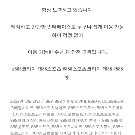
항상 노력하고 있습니다.
쾌적하고 간단한 인터페이스로 누구나 쉽게 이용 가능
하며 걱정 없이
이용 가능한 수년 차 안전 공원입니다.
#888코리아 #888스포츠 #888스포츠코리아 #888 #888
벳
작
카
2022년 12월 21일
888
,
888 게임토토안내
,
888사이트
,
888스포
성
테
츠배팅사이트
,
888스포츠사이트
,
888스포츠주소
,
888스포츠코리
일
고
아
,
888스포츠코리아토토
,
888스포츠토토
,
888스포츠토토주소
,
자
리
태
888코리아 정식 배팅사이트
,
888코리아벳
,
미분류
888
,
888벳
,
그
888벳토토
,
888스포츠
,
888스포츠사이트
,
888스포츠주소
,
888스
포츠코리아
,
888스포츠토토
,
888코리아
,
888코리아 정식 배팅사