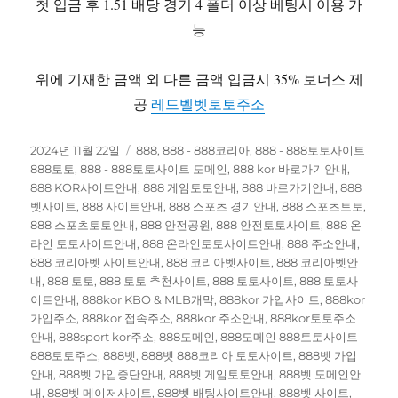
첫 입금 후 1.51 배당 경기 4 폴더 이상 베팅시 이용 가
능
위에 기재한 금액 외 다른 금액 입금시 35% 보너스 제
공
레드벨벳토토주소
작
카
2024년 11월 22일
888
,
888 - 888코리아
,
888 - 888토토사이트
성
테
888토토
,
888 - 888토토사이트 도메인
,
888 kor 바로가기안내
,
일
고
888 KOR사이트안내
,
888 게임토토안내
,
888 바로가기안내
,
888
자
리
벳사이트
,
888 사이트안내
,
888 스포츠 경기안내
,
888 스포츠토토
,
888 스포츠토토안내
,
888 안전공원
,
888 안전토토사이트
,
888 온
라인 토토사이트안내
,
888 온라인토토사이트안내
,
888 주소안내
,
888 코리아벳 사이트안내
,
888 코리아벳사이트
,
888 코리아벳안
내
,
888 토토
,
888 토토 추천사이트
,
888 토토사이트
,
888 토토사
이트안내
,
888kor KBO & MLB개막
,
888kor 가입사이트
,
888kor
가입주소
,
888kor 접속주소
,
888kor 주소안내
,
888kor토토주소
안내
,
888sport kor주소
,
888도메인
,
888도메인 888토토사이트
888토토주소
,
888벳
,
888벳 888코리아 토토사이트
,
888벳 가입
안내
,
888벳 가입중단안내
,
888벳 게임토토안내
,
888벳 도메인안
내
,
888벳 메이저사이트
,
888벳 배팅사이트안내
,
888벳 사이트
,