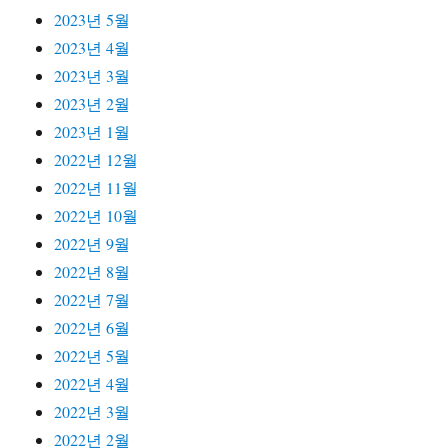
2023년 5월
2023년 4월
2023년 3월
2023년 2월
2023년 1월
2022년 12월
2022년 11월
2022년 10월
2022년 9월
2022년 8월
2022년 7월
2022년 6월
2022년 5월
2022년 4월
2022년 3월
2022년 2월