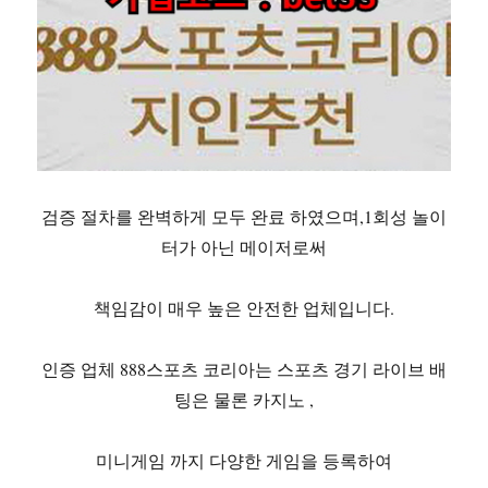
검증 절차를 완벽하게 모두 완료 하였으며,1회성 놀이
터가 아닌 메이저로써
책임감이 매우 높은 안전한 업체입니다.
인증 업체 888스포츠 코리아는 스포츠 경기 라이브 배
팅은 물론 카지노 ,
미니게임 까지 다양한 게임을 등록하여