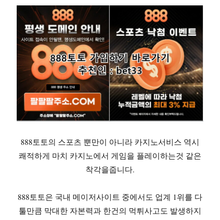
888토토의 스포츠 뿐만이 아니라 카지노서비스 역시
쾌적하게 마치 카지노에서 게임을 플레이하는것 같은
착각을줍니다.
888토토은 국내 메이저사이트 중에서도 업계 1위를 다
툴만큼 막대한 자본력과 한건의 먹튀사고도 발생하지