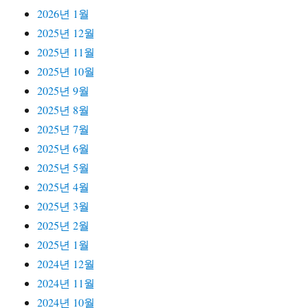
2026년 1월
2025년 12월
2025년 11월
2025년 10월
2025년 9월
2025년 8월
2025년 7월
2025년 6월
2025년 5월
2025년 4월
2025년 3월
2025년 2월
2025년 1월
2024년 12월
2024년 11월
2024년 10월