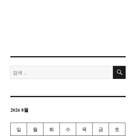
검
검
색
색:
2026 8월
일
월
화
수
목
금
토