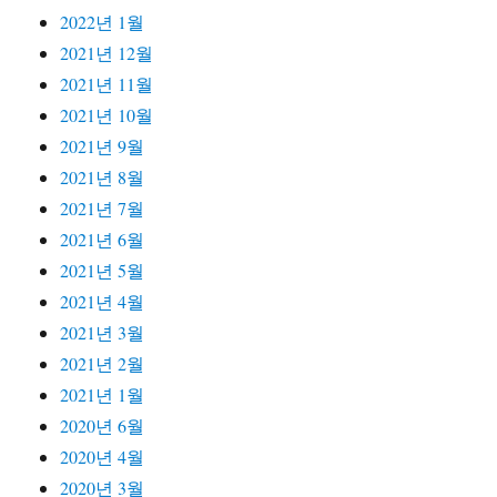
2022년 1월
2021년 12월
2021년 11월
2021년 10월
2021년 9월
2021년 8월
2021년 7월
2021년 6월
2021년 5월
2021년 4월
2021년 3월
2021년 2월
2021년 1월
2020년 6월
2020년 4월
2020년 3월