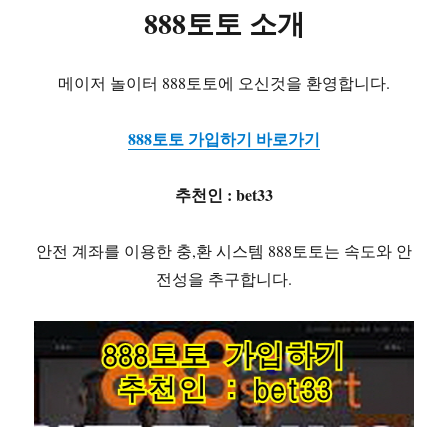
888토토 소개
메이저 놀이터 888토토에 오신것을 환영합니다.
888토토 가입하기 바로가기
추천인 : bet33
안전 계좌를 이용한 충,환 시스템 888토토는 속도와 안
전성을 추구합니다.