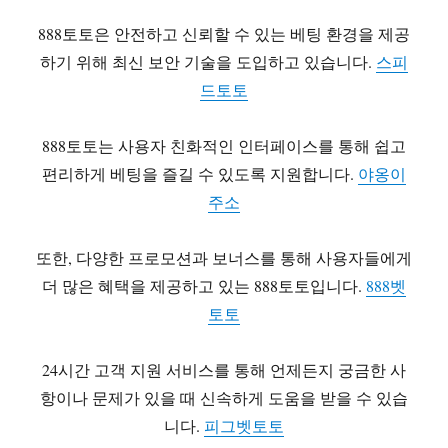
888토토은 안전하고 신뢰할 수 있는 베팅 환경을 제공
하기 위해 최신 보안 기술을 도입하고 있습니다.
스피
드토토
888토토는 사용자 친화적인 인터페이스를 통해 쉽고
편리하게 베팅을 즐길 수 있도록 지원합니다.
야옹이
주소
또한, 다양한 프로모션과 보너스를 통해 사용자들에게
더 많은 혜택을 제공하고 있는 888토토입니다.
888벳
토토
24시간 고객 지원 서비스를 통해 언제든지 궁금한 사
항이나 문제가 있을 때 신속하게 도움을 받을 수 있습
니다.
피그벳토토