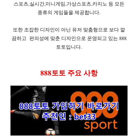
스포츠,실시간,미니게임,가상스포츠,카지노 등 모든
종류의 게임들을 제공합니다.
또한 조잡한 디자인이 아닌 유저 맞춤형으로 보다 깔
끔하고 편의성에 맞춘 디자인으로 운영되고 있는 888
토토입니다.
888토토 주요 사항