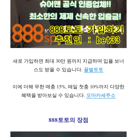
새로 가입하면 최대 30만 원까지 지급하며 입플 보너
스도 받을 수 있습니다.
꿀벌토토
이에 더해 무한 매충 15%, 매일 첫충 10%까지 다양한
혜택을 받아보실 수 있습니다.
오마카세주소
888토토의 장점