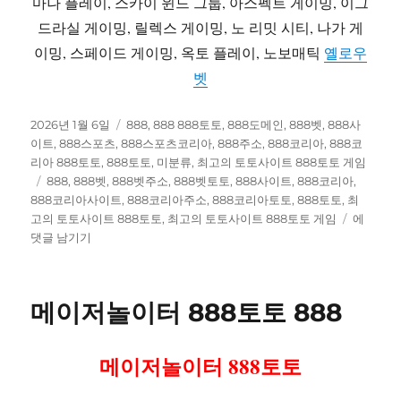
마나 플레이, 스카이 윈드 그룹, 아스펙트 게이밍, 이그
드라실 게이밍, 릴렉스 게이밍, 노 리밋 시티, 나가 게
이밍, 스페이드 게이밍, 옥토 플레이, 노보매틱
옐로우
벳
작
카
2026년 1월 6일
888
,
888 888토토
,
888도메인
,
888벳
,
888사
성
테
이트
,
888스포츠
,
888스포츠코리아
,
888주소
,
888코리아
,
888코
일
고
리아 888토토
,
888토토
,
미분류
,
최고의 토토사이트 888토토 게임
자
태
리
888
,
888벳
,
888벳주소
,
888벳토토
,
888사이트
,
888코리아
,
그
888코리아사이트
,
888코리아주소
,
888코리아토토
,
888토토
,
최
최
고의 토토사이트 888토토
,
최고의 토토사이트 888토토 게임
에
고
댓글 남기기
의
토
토
메이저놀이터 888토토 888
사
이
트
메이저놀이터 888토토
888
토