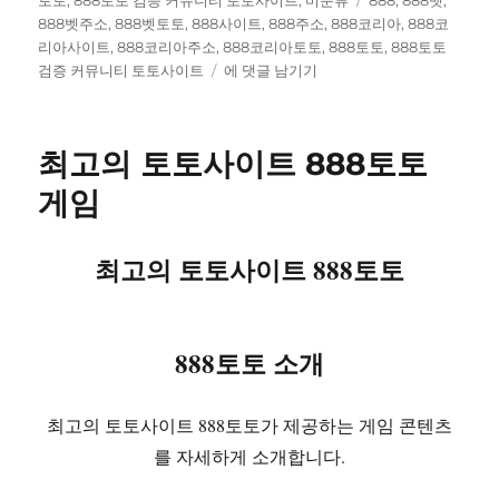
자
리
그
888벳주소
,
888벳토토
,
888사이트
,
888주소
,
888코리아
,
888코
리아사이트
,
888코리아주소
,
888코리아토토
,
888토토
,
888토토
888
검증 커뮤니티 토토사이트
에 댓글 남기기
토
토
검
최고의 토토사이트 888토토
증
커
게임
뮤
니
티
최고의 토토사이트 888토토
토
토
사
이
888토토 소개
트
최고의 토토사이트 888토토가 제공하는 게임 콘텐츠
를 자세하게 소개합니다.