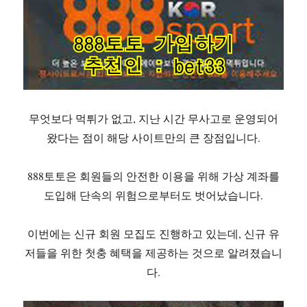
무엇보다 먹튀가 없고, 지난 시간 무사고로 운영되어
왔다는 점이 해당 사이트만의 큰 장점입니다.
888토토은 회원들의 안전한 이용을 위해 가상 계좌를
도입해 단속의 위험으로부터도 벗어났습니다.
이번에는 신규 회원 모집도 진행하고 있는데, 신규 유
저들을 위한 첫충 혜택을 제공하는 것으로 알려졌습니
다.