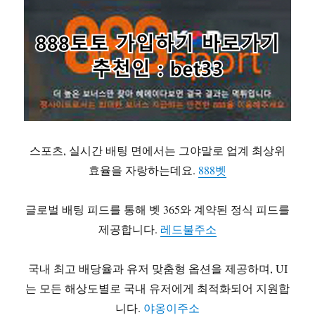
스포츠, 실시간 배팅 면에서는 그야말로 업계 최상위
효율을 자랑하는데요.
888벳
글로벌 배팅 피드를 통해 벳 365와 계약된 정식 피드를
제공합니다.
레드불주소
국내 최고 배당율과 유저 맞춤형 옵션을 제공하며, UI
는 모든 해상도별로 국내 유저에게 최적화되어 지원합
니다.
야옹이주소