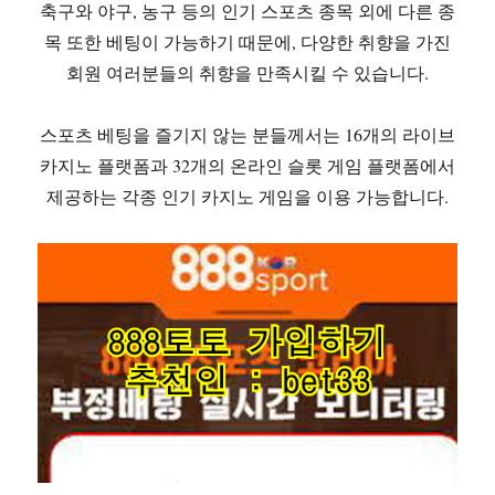
축구와 야구, 농구 등의 인기 스포츠 종목 외에 다른 종
목 또한 베팅이 가능하기 때문에, 다양한 취향을 가진
회원 여러분들의 취향을 만족시킬 수 있습니다.
스포츠 베팅을 즐기지 않는 분들께서는 16개의 라이브
카지노 플랫폼과 32개의 온라인 슬롯 게임 플랫폼에서
제공하는 각종 인기 카지노 게임을 이용 가능합니다.