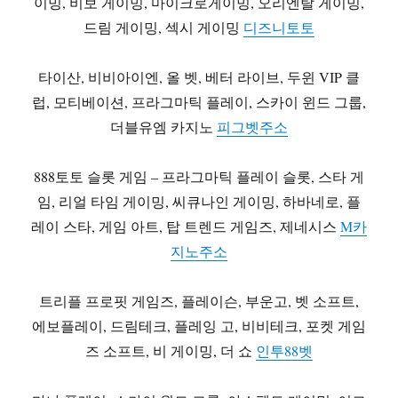
이밍, 비보 게이밍, 마이크로게이밍, 오리엔탈 게이밍,
드림 게이밍, 섹시 게이밍
디즈니토토
타이산, 비비아이엔, 올 벳, 베터 라이브, 두윈 VIP 클
럽, 모티베이션, 프라그마틱 플레이, 스카이 윈드 그룹,
더블유엠 카지노
피그벳주소
888토토 슬롯 게임 – 프라그마틱 플레이 슬롯, 스타 게
임, 리얼 타임 게이밍, 씨큐나인 게이밍, 하바네로, 플
레이 스타, 게임 아트, 탑 트렌드 게임즈, 제네시스
M카
지노주소
트리플 프로핏 게임즈, 플레이슨, 부운고, 벳 소프트,
에보플레이, 드림테크, 플레잉 고, 비비테크, 포켓 게임
즈 소프트, 비 게이밍, 더 쇼
인투88벳