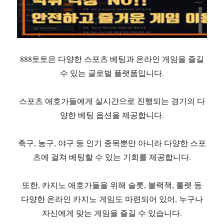
888토토은 다양한 스포츠 베팅과 온라인 게임을 즐길
수 있는 글로벌 플랫폼입니다.
스포츠 애호가들에게 실시간으로 진행되는 경기의 다
양한 베팅 옵션을 제공합니다.
축구, 농구, 야구 등 인기 종목뿐만 아니라 다양한 스포
츠에 걸쳐 베팅할 수 있는 기회를 제공합니다.
또한, 카지노 애호가들을 위해 슬롯, 블랙잭, 룰렛 등
다양한 온라인 카지노 게임도 마련되어 있어, 누구나
자신에게 맞는 게임을 즐길 수 있습니다.