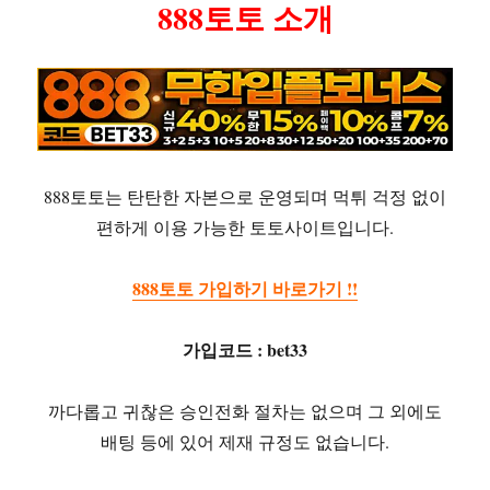
888토토 소개
888토토는 탄탄한 자본으로 운영되며 먹튀 걱정 없이
편하게 이용 가능한 토토사이트입니다.
888토토 가입하기 바로가기 !!
가입코드 : bet33
까다롭고 귀찮은 승인전화 절차는 없으며 그 외에도
배팅 등에 있어 제재 규정도 없습니다.