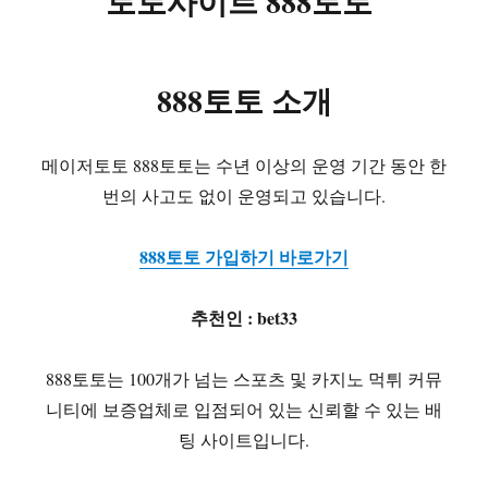
토토사이트 888토토
합
니
다
888토토 소개
메이저토토 888토토는 수년 이상의 운영 기간 동안 한
번의 사고도 없이 운영되고 있습니다.
888토토 가입하기 바로가기
추천인 : bet33
888토토는 100개가 넘는 스포츠 및 카지노 먹튀 커뮤
니티에 보증업체로 입점되어 있는 신뢰할 수 있는 배
팅 사이트입니다.