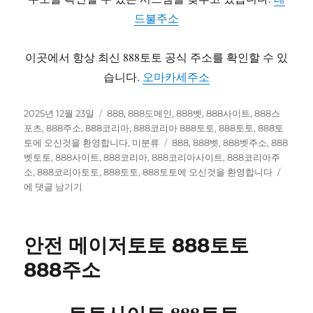
드불주소
이곳에서 항상 최신 888토토 공식 주소를 확인할 수 있
습니다.
오마카세주소
작
카
2025년 12월 23일
888
,
888도메인
,
888벳
,
888사이트
,
888스
성
테
포츠
,
888주소
,
888코리아
,
888코리아 888토토
,
888토토
,
888토
일
고
태
토에 오신것을 환영합니다
,
미분류
888
,
888벳
,
888벳주소
,
888
자
리
그
벳토토
,
888사이트
,
888코리아
,
888코리아사이트
,
888코리아주
888
소
,
888코리아토토
,
888토토
,
888토토에 오신것을 환영합니다
토
에 댓글 남기기
토
에
오
안전 메이저토토 888토토
신
것
888주소
을
환
영