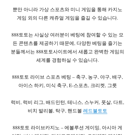
뿐만 아니라 가상 스포츠와 미니 게임을 통해 카지노
게임 외의 다른 캐쥬얼 게임을 즐길 수 있습니다.
888토토는 사실상 여러분이 베팅에 참여할 수 있는 모
든 콘텐츠를 제공하기 때문에, 다양한 베팅을 즐기는
분들께서는 888토토사이트에서 새롭고 완벽한 게임의
세계를 경험하실 수 있습니다.
888토토 라이브 스포츠 베팅 – 축구, 농구, 야구, 배구,
아이스 하키, 미식 축구, E-스포츠, 크리켓, 그릇
럭비, 럭비 리그, 배드민턴, 테니스, 스누커, 풋살, 다트,
비치 발리볼, 탁구, 핸드볼
레드불토토
888토토 라이브카지노 – 에볼루션 게이밍, 아시아 게