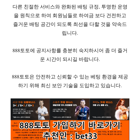
다른 친절한 서비스와 완화된 배팅 규정, 투명한 운영
을 원칙으로 하여 회원님들로 하여금 보다 건전하고
즐거운 배팅 공간이 되도록 최선을 다할 것을 약속드
립니다.
888토토에 공지사항를 충분히 숙지하시어 좀 더 즐거
운 시간이 되시길 바랍니다.
888토토은 안전하고 신뢰할 수 있는 베팅 환경을 제공
하기 위해 최신 보안 기술을 도입하고 있습니다.