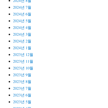
2024년 8월
2024년 7월
2024년 6월
2024년 5월
2024년 4월
2024년 3월
2024년 2월
2024년 1월
2023년 12월
2023년 11월
2023년 10월
2023년 9월
2023년 8월
2023년 7월
2023년 6월
2023년 5월