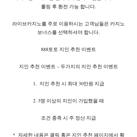
롤링 후 환전 가능 합니다.
라이브카지노를 주로 이용하시는 고객님들은 카지노
보너스를 선택하셔야 합니다.
888토토 지인 추천 이벤트
지인 추천 이벤트 – 두가지의 지인 추천 이벤트
1. 지인 추천 시 최대 30만원 지급
2. 3명 이상의 지인이 가입했을 때
조건 충족 시 주 정산 지급
* 자세한 내용은 클릭 혹은 지인 추천 페이지에서 확