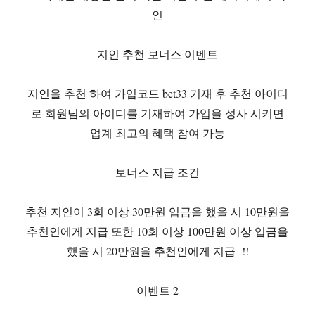
인
지인 추천 보너스 이벤트
지인을 추천 하여 가입코드 bet33 기재 후 추천 아이디
로 회원님의 아이디를 기재하여 가입을 성사 시키면
업계 최고의 혜택 참여 가능
보너스 지급 조건
추천 지인이 3회 이상 30만원 입금을 했을 시 10만원을
추천인에게 지급 또한 10회 이상 100만원 이상 입금을
했을 시 20만원을 추천인에게 지급 !!
이벤트 2