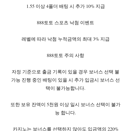
1.55 이상 4폴더 배팅 시 추가 10% 지급
888토토 스포츠 낙첨 이벤트
레벨에 따라 낙첨 누적금액의 최대 3% 지급
888토토 주의 사항
자정 기준으로 출금 기록이 있을 경우 보너스 선택 불
가능 진행 중인 배팅이 있을 시 추가 입금시 보너스 선
택이 불가능합니다.
또한 보유 잔액이 5천원 이상 일시 보너스 선택이 불가
능 합니다.
카지노는 보너스를 선택하지 않아도 입금액의 220%