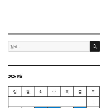
검
검
색
색:
2026 8월
일
월
화
수
목
금
토
1