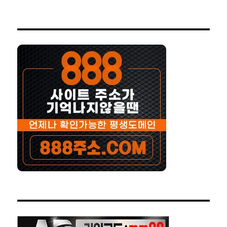
토
토
신
규
이
벤
트
안
내