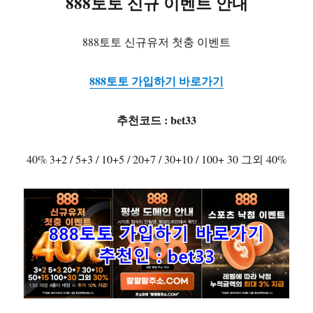
888토토 신규 이벤트 안내
888토토 신규유저 첫충 이벤트
888토토 가입하기 바로가기
추천코드 : bet33
40% 3+2 / 5+3 / 10+5 / 20+7 / 30+10 / 100+ 30 그외 40%