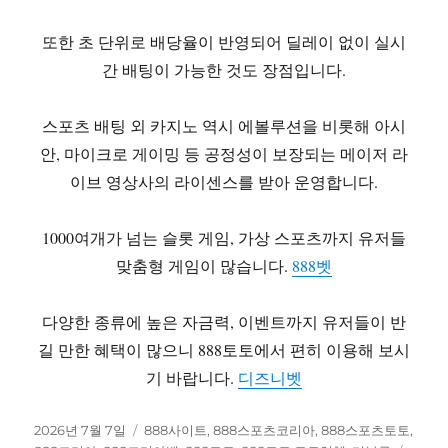
또한 초 단위로 배당율이 반영되어 딜레이 없이 실시
간 배팅이 가능한 것도 장점입니다.
스포츠 배팅 외 카지노 역시 에볼루션을 비롯해 아시
안, 마이크로 게이밍 등 공정성이 보장되는 메이저 라
이브 영상사의 라이센스를 받아 운영합니다.
1000여개가 넘는 슬롯 게임, 가상 스포츠까지 유저들
맞춤형 게임이 많습니다.
888벳
다양한 종류에 높은 자금력, 이벤트까지 유저들이 반
길 만한 혜택이 많으니 888토토에서 편히 이용해 보시
기 바랍니다.
디즈니벳
작
카
2026년 7월 7일
888사이트
,
888스포츠코리아
,
888스포츠토토
,