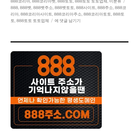
성
테
태
888코리아
,
888코리아벳
,
888토토
,
888토토 토토업체
,
미분류
일
고
그
888
,
888벳
,
888벳주소
,
888벳토토
,
888사이트
,
888주소
,
888코
자
리
리아
,
888코리아사이트
,
888코리아주소
,
888코리아토토
,
888토
888
토
,
888토토 토토업체
에 댓글 남기기
토
토
토
토
업
체