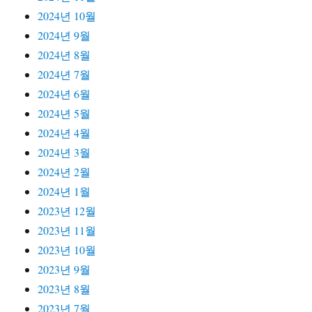
2024년 10월
2024년 9월
2024년 8월
2024년 7월
2024년 6월
2024년 5월
2024년 4월
2024년 3월
2024년 2월
2024년 1월
2023년 12월
2023년 11월
2023년 10월
2023년 9월
2023년 8월
2023년 7월