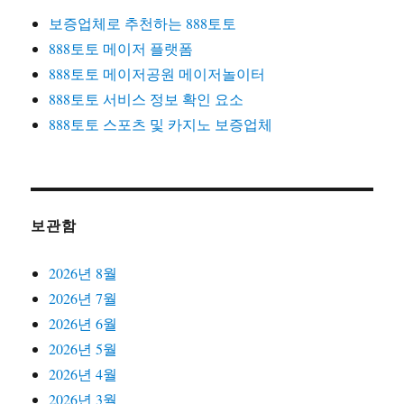
보증업체로 추천하는 888토토
888토토 메이저 플랫폼
888토토 메이저공원 메이저놀이터
888토토 서비스 정보 확인 요소
888토토 스포츠 및 카지노 보증업체
보관함
2026년 8월
2026년 7월
2026년 6월
2026년 5월
2026년 4월
2026년 3월