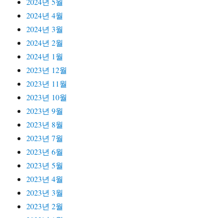
2024년 5월
2024년 4월
2024년 3월
2024년 2월
2024년 1월
2023년 12월
2023년 11월
2023년 10월
2023년 9월
2023년 8월
2023년 7월
2023년 6월
2023년 5월
2023년 4월
2023년 3월
2023년 2월