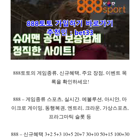
888토토의 게임종류, 신규혜택, 주요 장점, 이벤트 목
록을 확인하세요!
888 – 게임종류 스포츠, 실시간. 에볼루션, 아시안, 마
이크로 게이밍, 동행복권, 엔트리, 크라운, 가상스포츠,
프라그마틱 슬롯 등
888 – 신규혜택 3+2 5+3 10+5 20+7 30+10 50+15 100+30