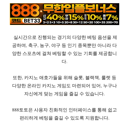
실시간으로 진행되는 경기의 다양한 베팅 옵션을 제
공하며, 축구, 농구, 야구 등 인기 종목뿐만 아니라 다
양한 스포츠에 걸쳐 베팅할 수 있는 기회를 제공합니
다.
또한, 카지노 애호가들을 위해 슬롯, 블랙잭, 룰렛 등
다양한 온라인 카지노 게임도 마련되어 있어, 누구나
자신에게 맞는 게임을 즐길 수 있습니다.
888토토은 사용자 친화적인 인터페이스를 통해 쉽고
편리하게 베팅을 즐길 수 있도록 지원합니다.