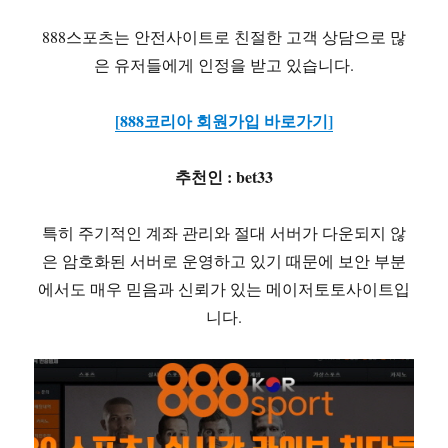
888스포츠는 안전사이트로 친절한 고객 상담으로 많
은 유저들에게 인정을 받고 있습니다.
[888코리아 회원가입 바로가기]
추천인 : bet33
특히 주기적인 계좌 관리와 절대 서버가 다운되지 않
은 암호화된 서버로 운영하고 있기 때문에 보안 부분
에서도 매우 믿음과 신뢰가 있는 메이저토토사이트입
니다.