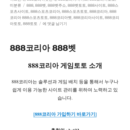
태
미분류
888
,
888벳
,
888벳주소
,
888벳토토
,
888사이트
,
888스
그
포츠사이트
,
888스포츠코리아
,
888스포츠토토
,
888코리아
,
888
코리아 888스포츠토토
,
888코리아벳
,
888코리아사이트
,
888코리
888
아토토
,
888토토
에 댓글 남기기
코
리
아
888코리아 888벳
888
스
포
888코리아 게임토토 소개
츠
토
토
888코리아는 솔루션과 게임 배치 등을 통해서 누구나
쉽게 이용 가능한 사이트 관리를 위하여 노력하고 있
습니다.
[888코리아 가입하기 바로가기]