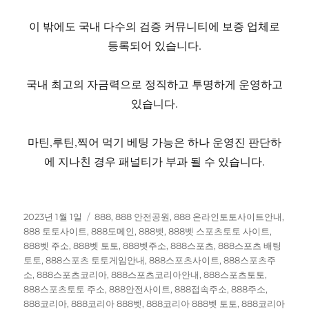
이 밖에도 국내 다수의 검증 커뮤니티에 보증 업체로
등록되어 있습니다.
국내 최고의 자금력으로 정직하고 투명하게 운영하고
있습니다.
마틴,루틴,찍어 먹기 베팅 가능은 하나 운영진 판단하
에 지나친 경우 패널티가 부과 될 수 있습니다.
작
카
2023년 1월 1일
888
,
888 안전공원
,
888 온라인토토사이트안내
,
성
테
888 토토사이트
,
888도메인
,
888벳
,
888벳 스포츠토토 사이트
,
일
고
888벳 주소
,
888벳 토토
,
888벳주소
,
888스포츠
,
888스포츠 배팅
자
리
토토
,
888스포츠 토토게임안내
,
888스포츠사이트
,
888스포츠주
소
,
888스포츠코리아
,
888스포츠코리아안내
,
888스포츠토토
,
888스포츠토토 주소
,
888안전사이트
,
888접속주소
,
888주소
,
888코리아
,
888코리아 888벳
,
888코리아 888벳 토토
,
888코리아