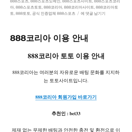
그
888스포츠
,
888스포츠도메인
,
888스포츠사이트
,
888스포츠코리
아
,
888스포츠토토
,
888코리아
,
888코리아사이트
,
888코리아토
공
토
,
888토토
,
공식 인증업체 888스포츠
에 댓글 남기기
식
인
증
888코리아 이용 안내
업
체
888
888코리아 토토 이용 안내
스
포
츠
888코리아는 여러분의 자유로운 배팅 문화를 지지하
는 토토사이트입니다.
888코리아 회원가입 바로가기
추천인 : bet33
제재 없는 무제한 배팅과 안전한 충전 및 환전으로 이