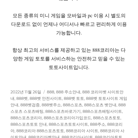
모든 종류의 미니 게임을 모바일과 pc 이용 시 별도의
다운로드 없이 언제나 어디서나 빠르고 편리하게 이용
가능합니다.
항상 최고의 서비스를 제공하고 있는 888코리아는 다
양한 게임 토토를 서비스하는 안전하고 믿을 수 있는
토토사이트입니다.
작
카
2022년 11월 26일
888
,
888 주소안내
,
888 코리아벳 사이트안
성
테
내
,
888벳
,
888벳 안전사이트
,
888벳 토토
,
888벳 토토사이트 게임
일
고
안내
,
888벳검증
,
888벳주소
,
888스포츠
,
888스포츠 벳안내
,
888
자
리
스포츠 스포츠배팅
,
888스포츠바로가기
,
888스포츠배팅사이트
,
888스포츠코리아
,
888스포츠코리아가입코드
,
888스포츠토토
,
888스포츠토토 안내
,
888스포츠토토사이트
,
888주소
,
888코리
아
,
888코리아 888스포츠토토
,
888코리아 사이트
,
888코리아 사
이트안내
,
888코리아벳안내
,
888코리아사이트
,
888코리아토토
,