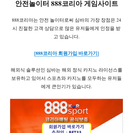
안전놀이터 888코리아 게임사이트
888코리아는 안전 놀이터로써 심바의 가장 장점은 24
시 친절한 고객 상담으로 많은 유저들에게 인정을 받
고 있습니다.
[888코리아 회원가입 바로가기]
해외식 솔루션인 심바는 해외 정식 카지노 라이선스를
보유하고 있어서 스포츠와 카지노를 모두하는 유저들
에게 큰인기가 있습니다.