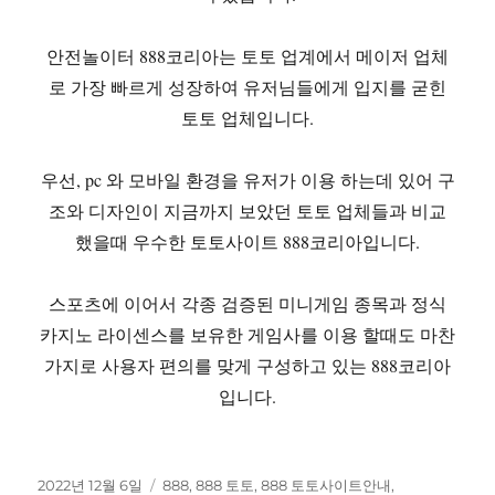
안전놀이터 888코리아는 토토 업계에서 메이저 업체
로 가장 빠르게 성장하여 유저님들에게 입지를 굳힌
토토 업체입니다.
우선, pc 와 모바일 환경을 유저가 이용 하는데 있어 구
조와 디자인이 지금까지 보았던 토토 업체들과 비교
했을때 우수한 토토사이트 888코리아입니다.
스포츠에 이어서 각종 검증된 미니게임 종목과 정식
카지노 라이센스를 보유한 게임사를 이용 할때도 마찬
가지로 사용자 편의를 맞게 구성하고 있는 888코리아
입니다.
작
카
2022년 12월 6일
888
,
888 토토
,
888 토토사이트안내
,