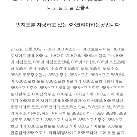
너로 광고 될 만큼의
인지도를 자랑하고 있는 888코리아하는곳입니다.
작
카
2022년 12월 30일
888
,
888 주소안내
,
888 토토사이트
,
888 토
성
테
토사이트안내
,
888kor KBO & MLB개막
,
888kor 접속주소
,
888
일
고
벳 게임토토
,
888벳 게임토토안내
,
888벳 사이트
,
888벳 스포츠배
자
리
팅
,
888벳 안내
,
888벳 주소안내
,
888벳 토토
,
888벳 토토주소
,
888벳 토토주소안내
,
888벳주소
,
888스포츠
,
888스포츠 888코리
아
,
888스포츠 토토
,
888스포츠바로가기
,
888스포츠배팅사이트
,
888스포츠주소
,
888스포츠코리아
,
888스포츠토토
,
888스포츠토
토사설주소
,
888접속주소
,
888주소
,
888코리아
,
888코리아 바로
가기
,
888코리아 사이트안내
,
888코리아 스포츠배팅
,
888코리아
토토사이트 토토
,
888코리아 토토주소 안내
,
888코리아벳
,
888코
태
리아주소
,
미분류
,
해외 배팅사이트 888코리아
888
,
888벳
,
888
그
벳토토
,
888스포츠
,
888스포츠사이트
,
888스포츠주소
,
888스포
츠코리아
,
888스포츠토토
,
888코리아
,
888코리아토토
,
888토토
,
해
인증업체 888스포츠
,
해외 배팅사이트 888코리아
에 댓글 남기