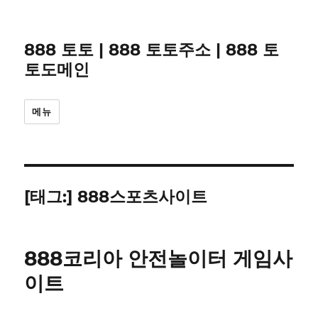
888 토토 | 888 토토주소 | 888 토
토도메인
메뉴
[태그:]
888스포츠사이트
888코리아 안전놀이터 게임사
이트