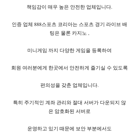
책임감이 매우 높은 안전한 업체입니다.
인증 업체 888스포츠 코리아는 스포츠 경기 라이브 배
팅은 물론 카지노 ,
미니게임 까지 다양한 게임을 등록하여
회원 여러분에게 한곳에서 안전하게 즐기실 수 있도록
편의성을 갖춘 업체입니다.
특히 주기적인 계좌 관리와 절대 서버가 다운되지 않
은 암호화된 서버로
운영하고 있기 때문에 보안 부분에서도