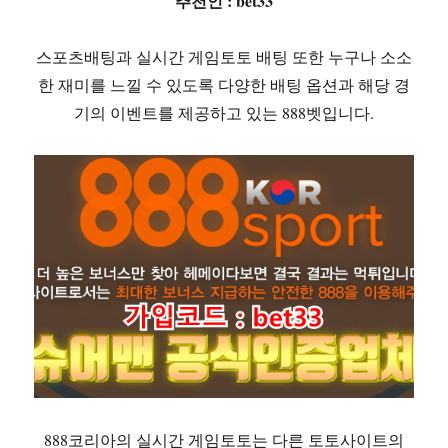
추천인 : bet33
스포츠배팅과 실시간 게임토토 배팅 또한 누구나 소소
한 재미를 느낄 수 있도록 다양한 배팅 옵션과 해당 경
기의 이벤트를 제공하고 있는 888벳입니다.
888코리아의 실시간 게임토토는 다른 토토사이트의