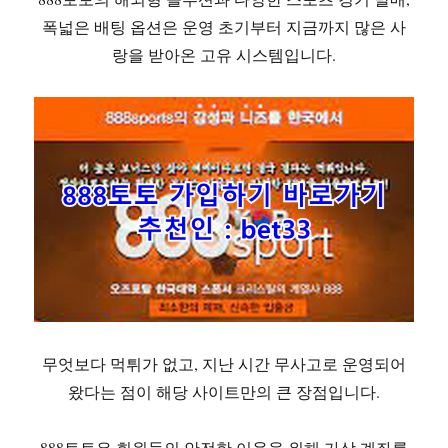
폭넓은 배팅 옵션은 운영 초기부터 지금까지 많은 사
랑을 받아온 고유 시스템입니다.
무엇보다 먹튀가 없고, 지난 시간 무사고로 운영되어
왔다는 점이 해당 사이트만의 큰 장점입니다.
888토토은 회원들의 안전한 이용을 위해 가상 계좌를