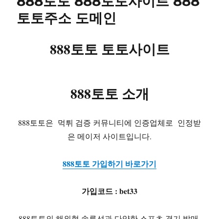
888토토 888토토사이트 888
토
토
토토주소 도메인
사
이
트
888토토 토토사이트
)
토
토
주
888토토 소개
소
888토토은 먹튀 검증 커뮤니티에 인증업체로 인정받
은 메이저 사이트입니다.
888토토 가입하기 바로가기
가입코드 : bet33
888토토의 해외형 솔루션과 다양한 스포츠 경기 발매,