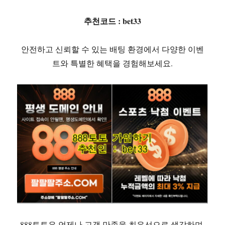
추천코드 : bet33
안전하고 신뢰할 수 있는 배팅 환경에서 다양한 이벤
트와 특별한 혜택을 경험해보세요.
888토토은 언제나 고객 만족을 최우선으로 생각하며,