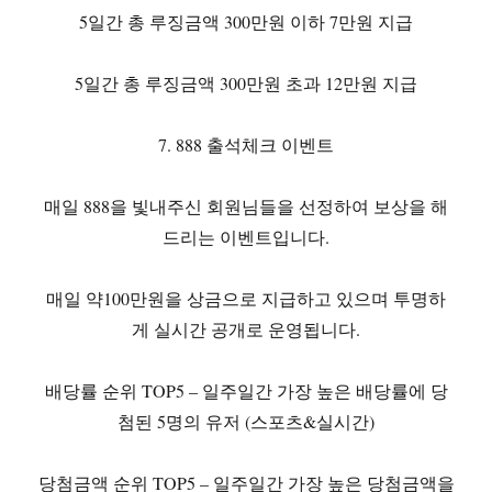
5일간 총 루징금액 300만원 이하 7만원 지급
5일간 총 루징금액 300만원 초과 12만원 지급
7. 888 출석체크 이벤트
매일 888을 빛내주신 회원님들을 선정하여 보상을 해
드리는 이벤트입니다.
매일 약100만원을 상금으로 지급하고 있으며 투명하
게 실시간 공개로 운영됩니다.
배당률 순위 TOP5 – 일주일간 가장 높은 배당률에 당
첨된 5명의 유저 (스포츠&실시간)
당첨금액 순위 TOP5 – 일주일간 가장 높은 당첨금액을