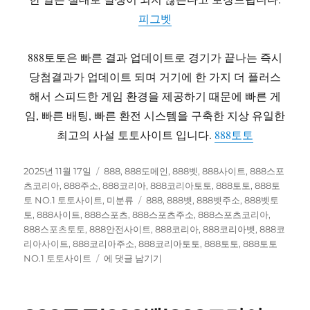
피그벳
888토토은 빠른 결과 업데이트로 경기가 끝나는 즉시
당첨결과가 업데이트 되며 거기에 한 가지 더 플러스
해서 스피드한 게임 환경을 제공하기 때문에 빠른 게
임, 빠른 배팅, 빠른 환전 시스템을 구축한 지상 유일한
최고의 사설 토토사이트 입니다.
888토토
작
카
2025년 11월 17일
888
,
888도메인
,
888벳
,
888사이트
,
888스포
성
테
츠코리아
,
888주소
,
888코리아
,
888코리아토토
,
888토토
,
888토
일
고
태
토 NO.1 토토사이트
,
미분류
888
,
888벳
,
888벳주소
,
888벳토
자
리
그
토
,
888사이트
,
888스포츠
,
888스포츠주소
,
888스포츠코리아
,
888스포츠토토
,
888안전사이트
,
888코리아
,
888코리아벳
,
888코
리아사이트
,
888코리아주소
,
888코리아토토
,
888토토
,
888토토
888
NO.1 토토사이트
에 댓글 남기기
토
토
NO.1