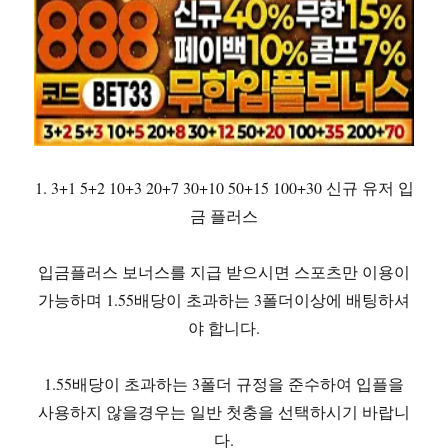
1. 3+1 5+2 10+3 20+7 30+10 50+15 100+30 신규 유저 입
금 플러스
입금플러스 보너스를 지급 받으시면 스포츠만 이용이
가능하며 1.55배당이 초과하는 3폴더이상에 배팅하셔
야 합니다.
1.55배당이 초과하는 3폴더 규정을 준수하여 입플을
사용하지 않을경우는 일반 첫충을 선택하시기 바랍니
다.