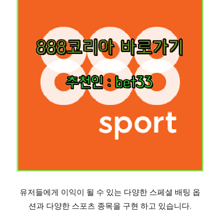
유저들에게 이익이 될 수 있는 다양한 스페셜 배팅 옵
션과 다양한 스포츠 종목을 구현 하고 있습니다.