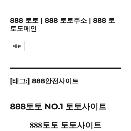
888 토토 | 888 토토주소 | 888 토
토도메인
메뉴
[태그:]
888안전사이트
888토토 NO.1 토토사이트
888토토 토토사이트