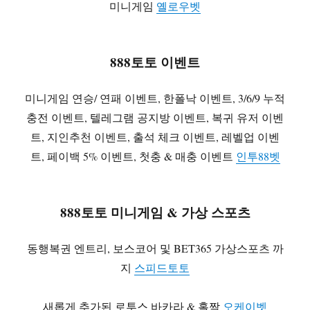
미니게임
옐로우벳
888토토 이벤트
미니게임 연승/ 연패 이벤트, 한폴낙 이벤트, 3/6/9 누적
충전 이벤트, 텔레그램 공지방 이벤트, 복귀 유저 이벤
트, 지인추천 이벤트, 출석 체크 이벤트, 레벨업 이벤
트, 페이백 5% 이벤트, 첫충 & 매충 이벤트
인투88벳
888토토 미니게임 & 가상 스포츠
동행복권 엔트리, 보스코어 및 BET365 가상스포츠 까
지
스피드토토
새롭게 추가된 로투스 바카라 & 홀짝
오케이벳