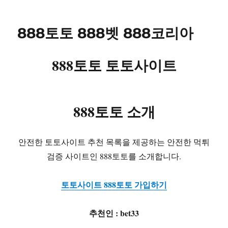
토
토
|
888토토 888벳 888코리아
888
토
토
888토토 토토사이트
주
소
|
888
888토토 소개
토
토
사
이
안전한 토토사이트 추천 목록을 제공하는 안전한 먹튀
트
검증 사이트인 888토토를 소개합니다.
토토사이트 888토토 가입하기
추천인 : bet33