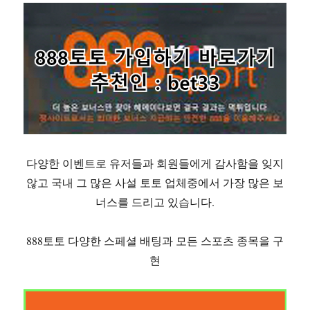
다양한 이벤트로 유저들과 회원들에게 감사함을 잊지
않고 국내 그 많은 사설 토토 업체중에서 가장 많은 보
너스를 드리고 있습니다.
888토토 다양한 스페셜 배팅과 모든 스포츠 종목을 구
현