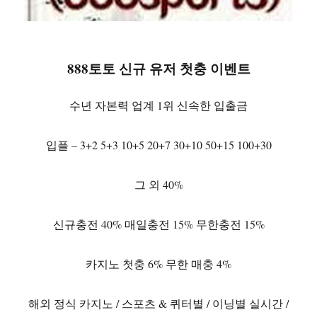
888토토 신규 유저 첫충 이벤트
수년 자본력 업계 1위 신속한 입출금
입플 – 3+2 5+3 10+5 20+7 30+10 50+15 100+30
그 외 40%
신규충전 40% 매일충전 15% 무한충전 15%
카지노 첫충 6% 무한 매충 4%
해외 정식 카지노 / 스포츠 & 퀴터별 / 이닝별 실시간 /