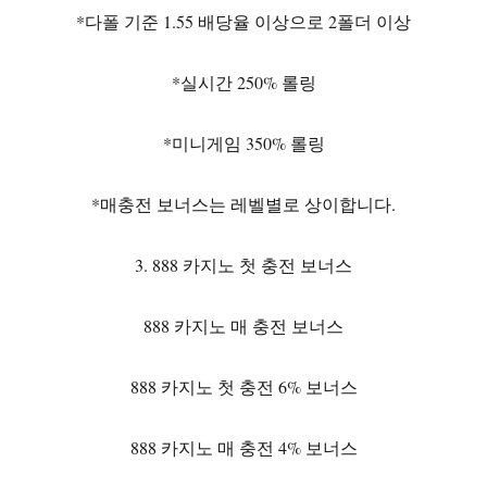
*다폴 기준 1.55 배당율 이상으로 2폴더 이상
*실시간 250% 롤링
*미니게임 350% 롤링
​*매충전 보너스는 레벨별로 상이합니다.
3. 888 카지노 첫 충전 보너스
888 카지노 매 충전 보너스
888 카지노 첫 충전 6% 보너스
888 카지노 매 충전 4% 보너스