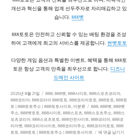
개선과 혁신을 통해 업계 선두주자로 자리매김하고 있
습니다.
888벳
888토토은 안전하고 신뢰할 수 있는 배팅 환경을 조성
하여 고객에게 최고의 서비스를 제공합니다.
썬벳토토
다양한 게임 옵션과 특별한 이벤트, 혜택을 통해 888토
토은 항상 고객의 만족을 최우선으로 합니다.
디즈니
도메인 사이트
작
카
2025년 8월 21일
888
,
888벳
,
888사이트
,
888스포츠코리아
,
성
테
888코리아
,
888코리아 888토토
,
888코리아토토
,
888토토
,
888토
일
고
태
토 | 888토토주소 | 888토토사이트
,
미분류
888
,
888벳
,
888벳
자
리
그
주소
,
888벳토토
,
888사이트
,
888스포츠
,
888스포츠주소
,
888스
포츠코리아
,
888스포츠토토
,
888안전사이트
,
888코리아
,
888코
리아벳
,
888코리아사이트
,
888코리아주소
,
888코리아토토
,
888
888
토토
,
888토토 | 888토토주소 | 888토토사이트
에 댓글 남기기