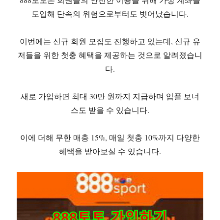
도입해 단속의 위험으로부터도 벗어났습니다.
이번에는 신규 회원 모집도 진행하고 있는데, 신규 유
저들을 위한 첫충 혜택을 제공하는 것으로 알려졌습니
다.
새로 가입하면 최대 30만 원까지 지급하며 입플 보너
스도 받을 수 있습니다.
이에 더해 무한 매충 15%, 매일 첫충 10%까지 다양한
혜택을 받아보실 수 있습니다.