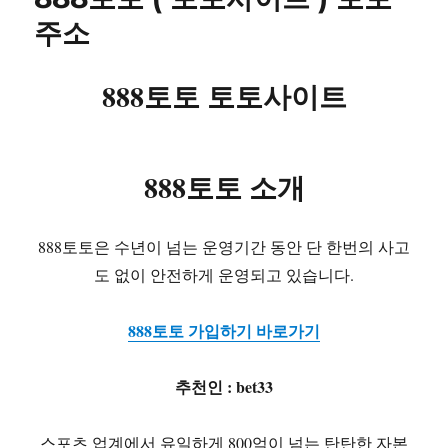
리
주소
아
888토토 토토사이트
888토토 소개
888토토은 수년이 넘는 운영기간 동안 단 한번의 사고
도 없이 안전하게 운영되고 있습니다.
888토토 가입하기 바로가기
추천인 : bet33
스포츠 업계에서 유일하게 800억이 넘는 탄탄한 자본