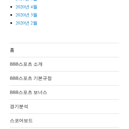
2020년 4월
2020년 3월
2020년 2월
홈
888스포츠 소개
888스포츠 기본규정
888스포츠 보너스
경기분석
스코어보드