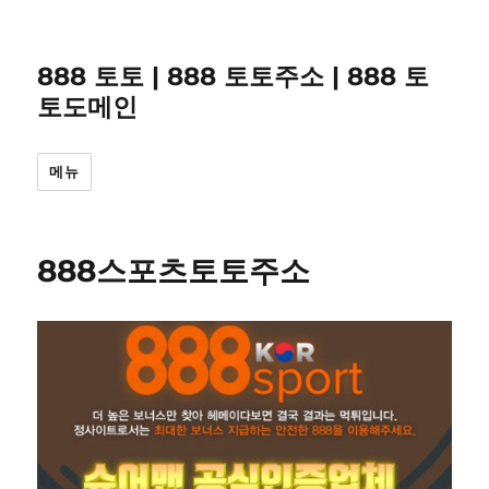
888 토토 | 888 토토주소 | 888 토
토도메인
메뉴
888스포츠토토주소