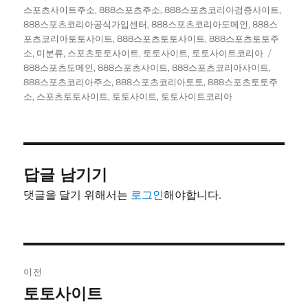
이
일
고
스포츠사이트주소
,
888스포츠주소
,
888스포츠코리아검증사이트
,
자
리
888스포츠코리아공식가입센터
,
888스포츠코리아도메인
,
888스
포츠코리아토토사이트
,
888스포츠토토사이트
,
888스포츠토토주
태
소
,
미분류
,
스포츠토토사이트
,
토토사이트
,
토토사이트코리아
그
888스포츠도메인
,
888스포츠사이트
,
888스포츠코리아사이트
,
888스포츠코리아주소
,
888스포츠코리아토토
,
888스포츠토토주
소
,
스포츠토토사이트
,
토토사이트
,
토토사이트코리아
답글 남기기
댓글을 달기 위해서는
로그인
해야합니다.
글
이전
탐
토토사이트
이