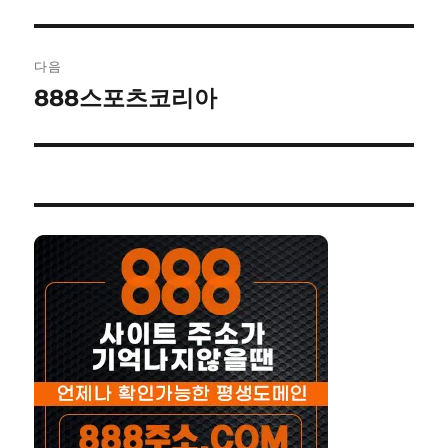
전
색
글:
다음
888스포츠코리아
다
음
글: