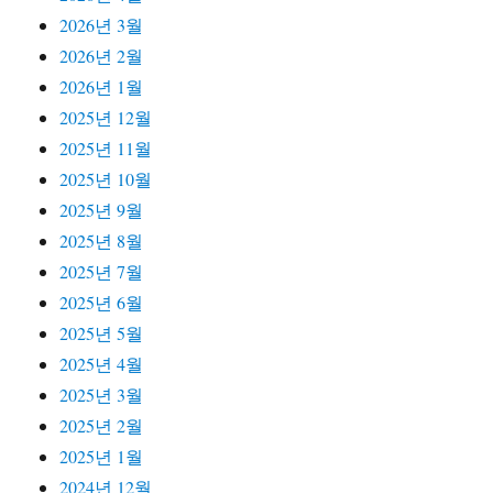
2026년 3월
2026년 2월
2026년 1월
2025년 12월
2025년 11월
2025년 10월
2025년 9월
2025년 8월
2025년 7월
2025년 6월
2025년 5월
2025년 4월
2025년 3월
2025년 2월
2025년 1월
2024년 12월