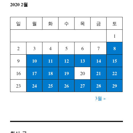
2020 2월
일
월
화
수
목
금
토
1
8
2
3
4
5
6
7
10
11
12
13
14
15
9
17
18
19
21
22
16
20
24
25
26
27
28
29
23
3월 »