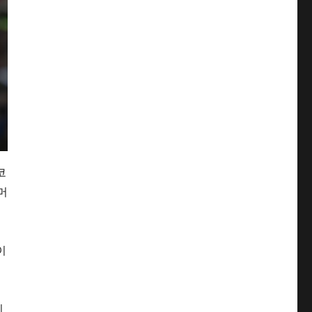
코
머
이
니