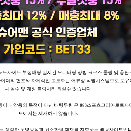
토토사이트 부정배팅 실시간 모니터링 양방 크로스 롤링 및 총판
이더의 협조와 자체적인 고도화된 어뷰징 적발시스템으로 보유
니 몰수 및 계정 블럭처리 되실수 있습니다.
팅이나 악용의 목적이 아닌 배팅루틴 은 888스포츠코리아토토사
트에서는 제재하지 않습니다.
아는 정직한 운영방식과 최소한의 제재를 지향하는 배팅사이트입