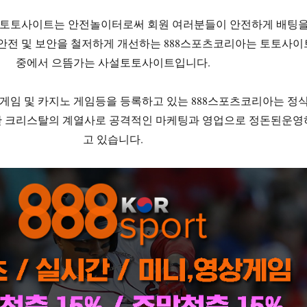
아토토사이트는 안전놀이터로써 회원 여러분들이 안전하게 배팅
 안전 및 보안을 철저하게 개선하는 888스포츠코리아는 토토사이
중에서 으뜸가는 사설토토사이트입니다.
게임 및 카지노 게임등을 등록하고 있는 888스포츠코리아는 정
 크리스탈의 계열사로 공격적인 마케팅과 영업으로 정돈된운영
고 있습니다.