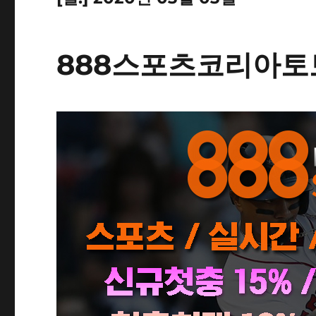
888스포츠코리아