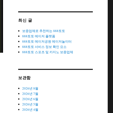
최신 글
보증업체로 추천하는 888토토
888토토 메이저 플랫폼
888토토 메이저공원 메이저놀이터
888토토 서비스 정보 확인 요소
888토토 스포츠 및 카지노 보증업체
보관함
2026년 8월
2026년 7월
2026년 6월
2026년 5월
2026년 4월