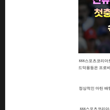
사
이
트
888스포츠코리아
드악용등은 프로바
정상적인 마틴 배
888스포츠코리