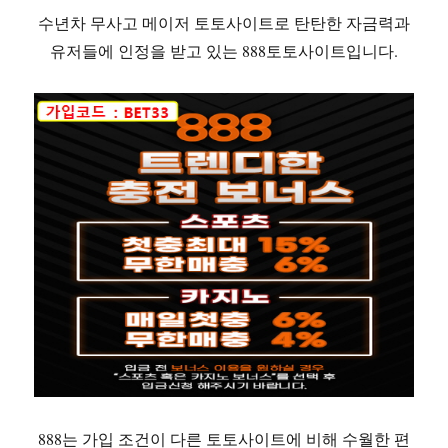
수년차 무사고 메이저 토토사이트로 탄탄한 자금력과
유저들에 인정을 받고 있는 888토토사이트입니다.
888는 가입 조건이 다른 토토사이트에 비해 수월한 편