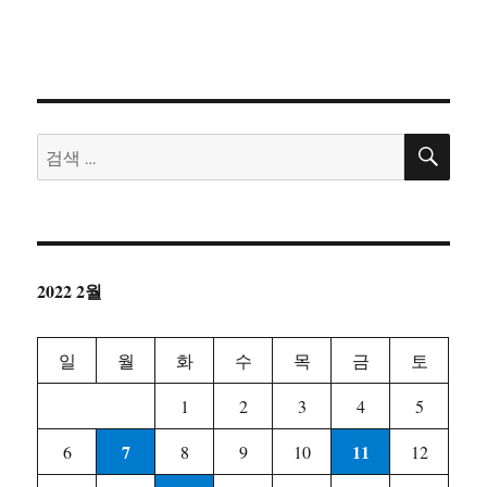
검
검
색
색:
2022 2월
일
월
화
수
목
금
토
1
2
3
4
5
7
11
6
8
9
10
12