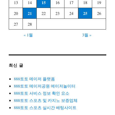
15
13
14
16
17
18
19
21
25
20
22
23
24
26
27
28
« 1월
3월 »
최신 글
888토토 메이저 플랫폼
888토토 메이저공원 메이저놀이터
888토토 서비스 정보 확인 요소
888토토 스포츠 및 카지노 보증업체
888토토 스포츠 실시간 배팅사이트