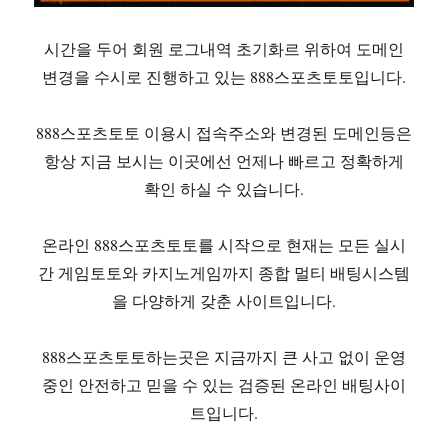
시간을 두어 회원 로그내역 초기화르 위하여 도메인
변경을 수시로 진행하고 있는 888스포츠토토입니다.
888스포츠토토 이용시 접속주소와 변경된 도메인등은
항상 지금 보시는 이곳에선 언제나 빠르고 정확하게
확인 하실 수 있습니다.
온라인 888스포츠토토를 시작으로 현재는 모든 실시
간 게임토토와 카지노게임까지 종합 멀티 배팅시스템
을 다양하게 갖춘 사이트입니다.
888스포츠토토하는곳은 지금까지 큰 사고 없이 운영
중인 안전하고 믿을 수 있는 검증된 온라인 배팅사이
트입니다.