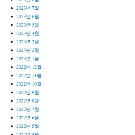
2023년 7월
2023년 6월
2023년 5월
2023년 4월
2023년 3월
2023년 2월
2023년 1월
2022년 12월
2022년 11월
2022년 10월
2022년 9월
2022년 8월
2022년 7월
2022년 6월
2022년 5월
2022년 4월