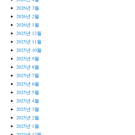
2026년 3월
2026년 2월
2026년 1월
2025년 12월
2025년 11월
2025년 10월
2025년 9월
2025년 8월
2025년 7월
2025년 6월
2025년 5월
2025년 4월
2025년 3월
2025년 2월
2025년 1월
2024년 12월