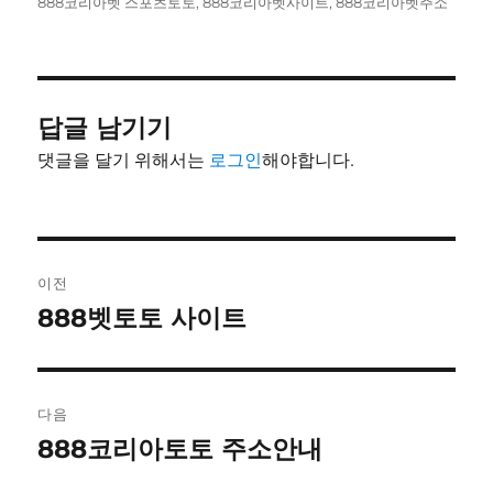
888코리아벳 스포츠토토
,
888코리아벳사이트
,
888코리아벳주소
답글 남기기
댓글을 달기 위해서는
로그인
해야합니다.
글
이전
탐
888벳토토 사이트
이
전
색
글:
다음
888코리아토토 주소안내
다
음