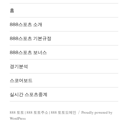
홈
888스포츠 소개
888스포츠 기본규정
888스포츠 보너스
경기분석
스코어보드
실시간 스포츠중계
888 토토 | 888 토토주소 | 888 토토도메인
Proudly powered by
WordPress