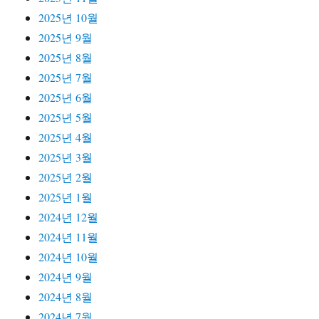
2025년 10월
2025년 9월
2025년 8월
2025년 7월
2025년 6월
2025년 5월
2025년 4월
2025년 3월
2025년 2월
2025년 1월
2024년 12월
2024년 11월
2024년 10월
2024년 9월
2024년 8월
2024년 7월