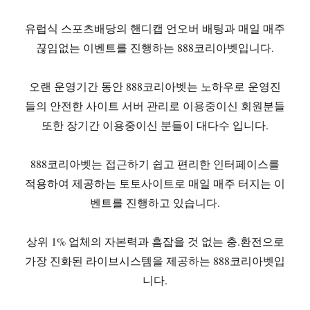
유럽식 스포츠배당의 핸디캡 언오버 배팅과 매일 매주
끊임없는 이벤트를 진행하는 888코리아벳입니다.
오랜 운영기간 동안 888코리아벳는 노하우로 운영진
들의 안전한 사이트 서버 관리로 이용중이신 회원분들
또한 장기간 이용중이신 분들이 대다수 입니다.
888코리아벳는 접근하기 쉽고 편리한 인터페이스를
적용하여 제공하는 토토사이트로 매일 매주 터지는 이
벤트를 진행하고 있습니다.
상위 1% 업체의 자본력과 흠잡을 것 없는 충.환전으로
가장 진화된 라이브시스템을 제공하는 888코리아벳입
니다.