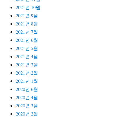
2021년 10월
2021년 9월
2021년 8월
2021년 7월
2021년 6월
2021년 5월
2021년 4월
2021년 3월
2021년 2월
2021년 1월
2020년 6월
2020년 4월
2020년 3월
2020년 2월