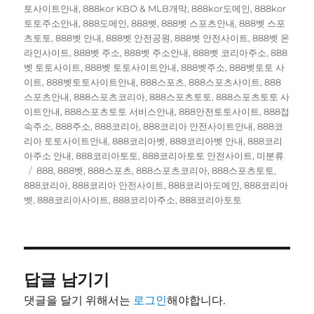
이
일
고
토사이트안내
,
888kor KBO & MLB개막
,
888kor도메인
,
888kor
자
리
토토주소안내
,
888도메인
,
888벳
,
888벳 스포츠안내
,
888벳 스포
츠토토
,
888벳 안내
,
888벳 안전공원
,
888벳 안전사이트
,
888벳 온
라인사이트
,
888벳 주소
,
888벳 주소안내
,
888벳 코리아주소
,
888
벳 토토사이트
,
888벳 토토사이트안내
,
888벳주소
,
888벳토토 사
이트
,
888벳토토사이트안내
,
888스포츠
,
888스포츠사이트
,
888
스포츠안내
,
888스포츠코리아
,
888스포츠토토
,
888스포츠토토 사
이트안내
,
888스포츠토토 서비스안내
,
888안전토토사이트
,
888접
속주소
,
888주소
,
888코리아
,
888코리아 안전사이트안내
,
888코
리아 토토사이트안내
,
888코리아벳
,
888코리아벳 안내
,
888코리
아주소 안내
,
888코리아토토
,
888코리아토토 안전사이트
,
미분류
태
888
,
888벳
,
888스포츠
,
888스포츠코리아
,
888스포츠토토
,
그
888코리아
,
888코리아 안전사이트
,
888코리아도메인
,
888코리아
벳
,
888코리아사이트
,
888코리아주소
,
888코리아토토
답글 남기기
댓글을 달기 위해서는
로그인
해야합니다.