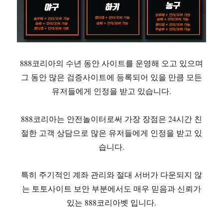
888코리아의 수년 동안 사이트를 운영해 오고 있으며
그 동안 많은 검증사이트에 등록되어 있을 만큼 모든
유저들에게 인정을 받고 있습니다.
888코리아는 안전놀이터로써 가장 장점은 24시간 친
절한 고객 상담으로 많은 유저들에게 인정을 받고 있
습니다.
특히 주기적인 계좌 관리와 절대 서버가 다운되지 않
는 토토사이트 보안 부분에서도 매우 믿음과 신뢰가
있는 888코리아벳 입니다.