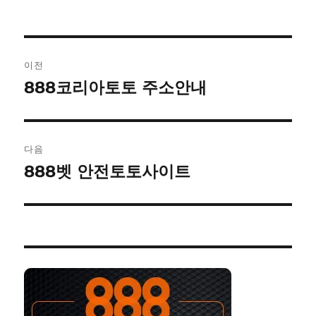
글
이전
탐
888코리아토토 주소안내
이
전
색
글:
다음
888벳 안전토토사이트
다
음
글: