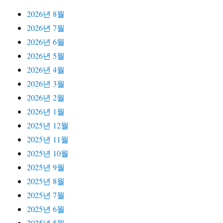
2026년 8월
2026년 7월
2026년 6월
2026년 5월
2026년 4월
2026년 3월
2026년 2월
2026년 1월
2025년 12월
2025년 11월
2025년 10월
2025년 9월
2025년 8월
2025년 7월
2025년 6월
2025년 5월