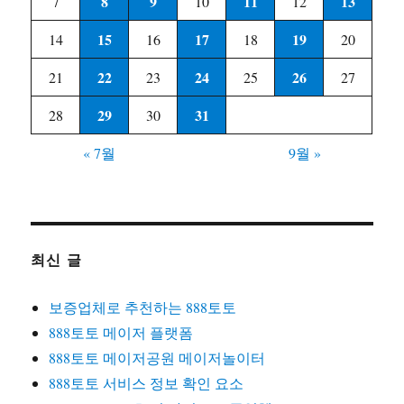
8
9
11
13
7
10
12
15
17
19
14
16
18
20
22
24
26
21
23
25
27
29
31
28
30
« 7월
9월 »
최신 글
보증업체로 추천하는 888토토
888토토 메이저 플랫폼
888토토 메이저공원 메이저놀이터
888토토 서비스 정보 확인 요소