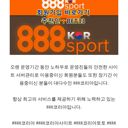
오랜 운영기간 동안 노하우로 운영진들의 안전한 사이
트 서버관리로 이용중이신 회원분들도 또한 장기간 이
용중이신 분들이 대다수인 888코리아입니다.
항상 최고의 서비스를 제공하기 위해 노력하고 있는
888코리아입니다.
#888코리아 #888코리아사이트 #888코리아토토 #888