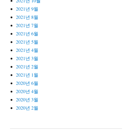
2021년 10월
2021년 9월
2021년 8월
2021년 7월
2021년 6월
2021년 5월
2021년 4월
2021년 3월
2021년 2월
2021년 1월
2020년 6월
2020년 4월
2020년 3월
2020년 2월