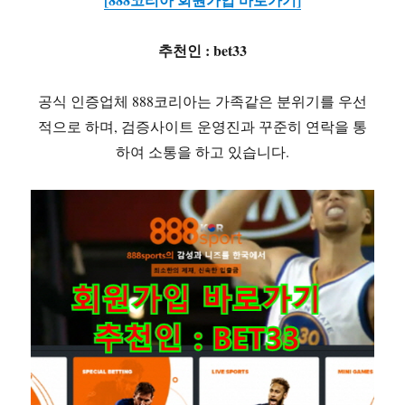
추천인 : bet33
공식 인증업체 888코리아는 가족같은 분위기를 우선
적으로 하며, 검증사이트 운영진과 꾸준히 연락을 통
하여 소통을 하고 있습니다.