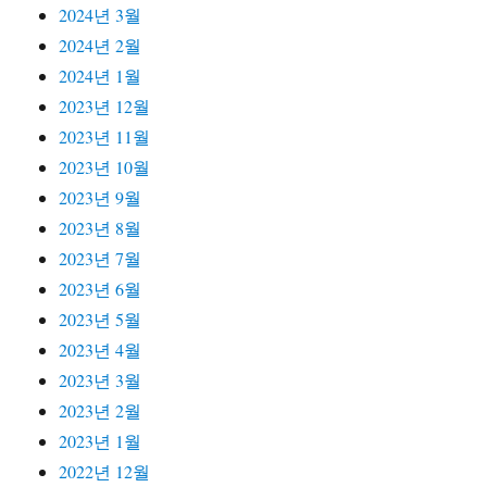
2024년 3월
2024년 2월
2024년 1월
2023년 12월
2023년 11월
2023년 10월
2023년 9월
2023년 8월
2023년 7월
2023년 6월
2023년 5월
2023년 4월
2023년 3월
2023년 2월
2023년 1월
2022년 12월