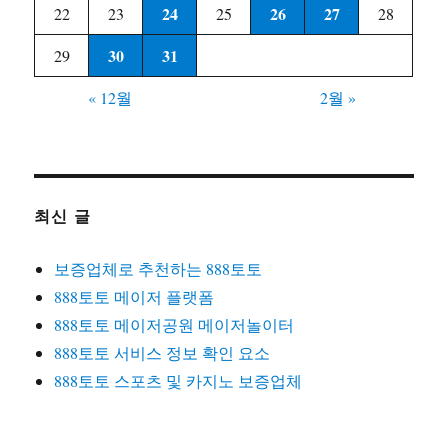
24
26
27
22
23
25
28
30
31
29
« 12월
2월 »
최신 글
보증업체로 추천하는 888토토
888토토 메이저 플랫폼
888토토 메이저공원 메이저놀이터
888토토 서비스 정보 확인 요소
888토토 스포츠 및 카지노 보증업체