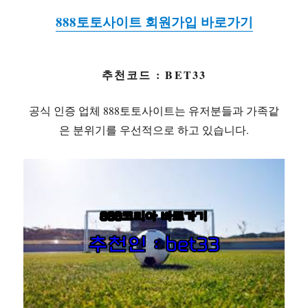
888토토사이트 회원가입 바로가기
추천코드 : BET33
공식 인증 업체 888토토사이트는 유저분들과 가족같
은 분위기를 우선적으로 하고 있습니다.