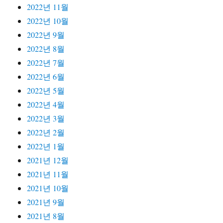
2022년 11월
2022년 10월
2022년 9월
2022년 8월
2022년 7월
2022년 6월
2022년 5월
2022년 4월
2022년 3월
2022년 2월
2022년 1월
2021년 12월
2021년 11월
2021년 10월
2021년 9월
2021년 8월