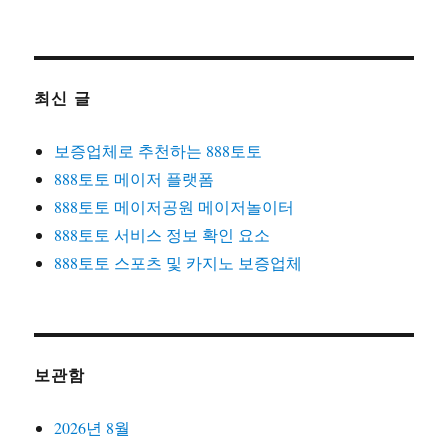
최신 글
보증업체로 추천하는 888토토
888토토 메이저 플랫폼
888토토 메이저공원 메이저놀이터
888토토 서비스 정보 확인 요소
888토토 스포츠 및 카지노 보증업체
보관함
2026년 8월