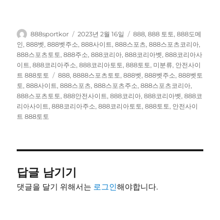
글
작
카
888sportkor
2023년 2월 16일
888
,
888 토토
,
888도메
쓴
성
테
인
,
888벳
,
888벳주소
,
888사이트
,
888스포츠
,
888스포츠코리아
,
이
일
고
888스포츠토토
,
888주소
,
888코리아
,
888코리아벳
,
888코리아사
자
리
이트
,
888코리아주소
,
888코리아토토
,
888토토
,
미분류
,
안전사이
태
트 888토토
888
,
8888스포츠토토
,
888벳
,
888벳주소
,
888벳토
그
토
,
888사이트
,
888스포츠
,
888스포츠주소
,
888스포츠코리아
,
888스포츠토토
,
888안전사이트
,
888코리아
,
888코리아벳
,
888코
리아사이트
,
888코리아주소
,
888코리아토토
,
888토토
,
안전사이
트 888토토
답글 남기기
댓글을 달기 위해서는
로그인
해야합니다.