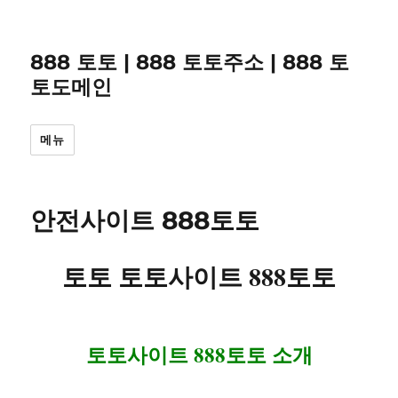
888 토토 | 888 토토주소 | 888 토
토도메인
메뉴
안전사이트 888토토
토토 토토사이트 888토토
토토사이트 888토토 소개