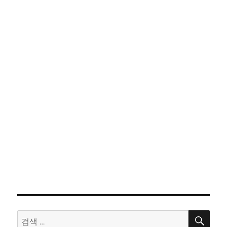
검
검
색