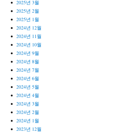
2025년 3월
2025년 2월
2025년 1월
2024년 12월
2024년 11월
2024년 10월
2024년 9월
2024년 8월
2024년 7월
2024년 6월
2024년 5월
2024년 4월
2024년 3월
2024년 2월
2024년 1월
2023년 12월