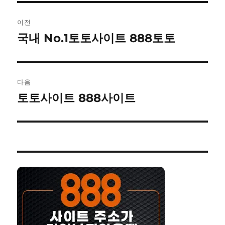
글
이전
탐
국내 No.1토토사이트 888토토
이
전
색
글:
다음
토토사이트 888사이트
다
음
글: