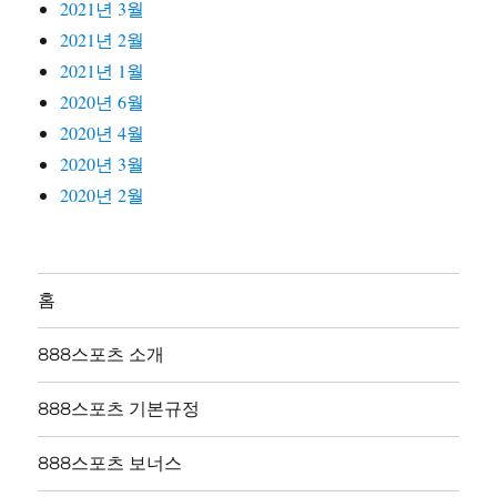
2021년 3월
2021년 2월
2021년 1월
2020년 6월
2020년 4월
2020년 3월
2020년 2월
홈
888스포츠 소개
888스포츠 기본규정
888스포츠 보너스