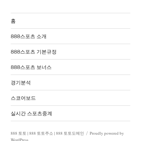
홈
888스포츠 소개
888스포츠 기본규정
888스포츠 보너스
경기분석
스코어보드
실시간 스포츠중계
888 토토 | 888 토토주소 | 888 토토도메인
Proudly powered by
WordPress