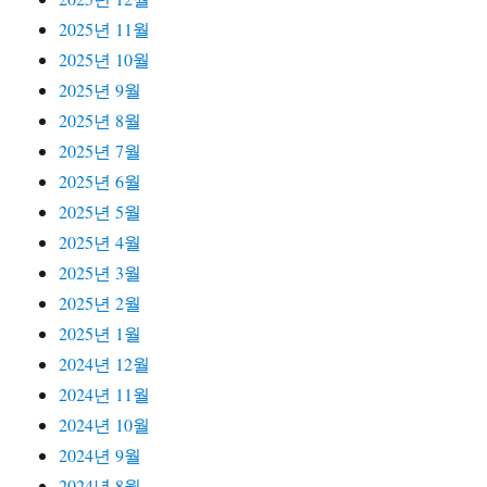
2025년 11월
2025년 10월
2025년 9월
2025년 8월
2025년 7월
2025년 6월
2025년 5월
2025년 4월
2025년 3월
2025년 2월
2025년 1월
2024년 12월
2024년 11월
2024년 10월
2024년 9월
2024년 8월