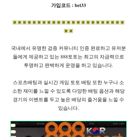
가입코드 : bet33
▣▣▣▣▣▣▣▣▣▣▣▣▣▣▣▣▣▣▣▣▣▣▣
▣▣
국내에서 유명한 검증 커뮤니티 인증 완료하고 유저분
들에게 제공하고 있는 888토토는 최고의 자금력으로
투명하고 완벽하게 운영을 하고 있습니다.
스포츠배팅과 실시간 게임 토토 배팅 또한 누구나 소
소한 재미를 느낄 수 있도록 다양한 배팅 옵션과 해당
경기의 이벤트를 두고 높은 배당의 즐거움을 느낄 수
있습니다.