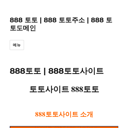
888 토토 | 888 토토주소 | 888 토
토도메인
메뉴
888토토 | 888토토사이트
토토사이트 888토토
888토토사이트 소개