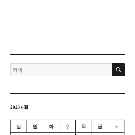
검
검
색
색:
2023 6월
일
월
화
수
목
금
토