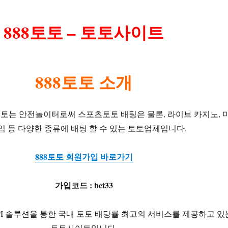
888토토 – 토토사이트
888토토 소개
토토는 안전놀이터로써 스포츠토토 배팅은 물론, 라이브 카지노, 
임 등 다양한 종류에 배팅 할 수 있는 토토업체입니다.
888토토 회원가입 바로가기
가입코드 : bet33
PI 솔루션을 통한 국내 토토 배당률 최고의 서비스를 제공하고 있
토토사이트입니다.