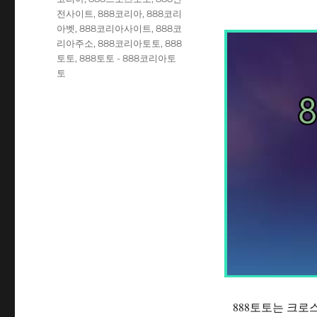
전사이트
,
888코리아
,
888코리
아벳
,
888코리아사이트
,
888코
리아주소
,
888코리아토토
,
888
토토
,
888토토 - 888코리아토
토
888토토는 크로