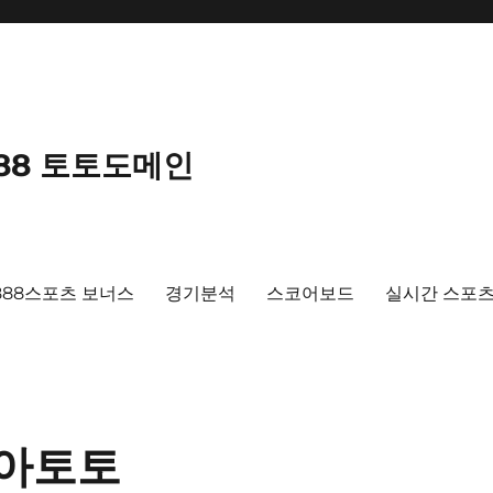
 888 토토도메인
888스포츠 보너스
경기분석
스코어보드
실시간 스포
리아토토