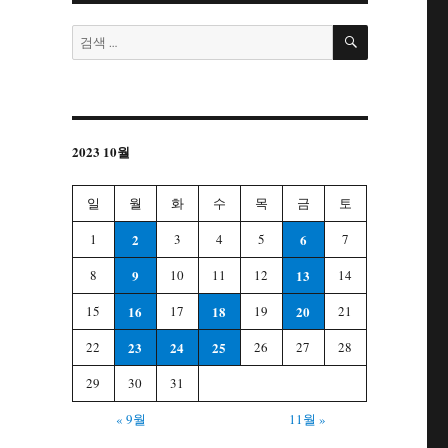
검
검
색
색:
2023 10월
일
월
화
수
목
금
토
1
2
3
4
5
6
7
8
9
10
11
12
13
14
15
16
17
18
19
20
21
22
23
24
25
26
27
28
29
30
31
« 9월
11월 »