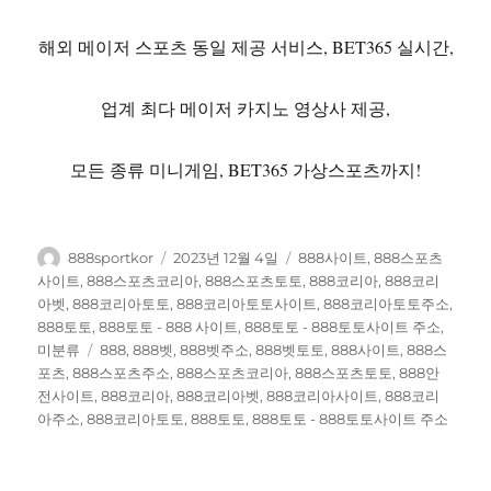
해외 메이저 스포츠 동일 제공 서비스, BET365 실시간,
업계 최다 메이저 카지노 영상사 제공,
모든 종류 미니게임, BET365 가상스포츠까지!
글
작
카
888sportkor
2023년 12월 4일
888사이트
,
888스포츠
쓴
성
테
사이트
,
888스포츠코리아
,
888스포츠토토
,
888코리아
,
888코리
이
일
고
아벳
,
888코리아토토
,
888코리아토토사이트
,
888코리아토토주소
,
자
리
888토토
,
888토토 - 888 사이트
,
888토토 - 888토토사이트 주소
,
태
미분류
888
,
888벳
,
888벳주소
,
888벳토토
,
888사이트
,
888스
그
포츠
,
888스포츠주소
,
888스포츠코리아
,
888스포츠토토
,
888안
전사이트
,
888코리아
,
888코리아벳
,
888코리아사이트
,
888코리
아주소
,
888코리아토토
,
888토토
,
888토토 - 888토토사이트 주소