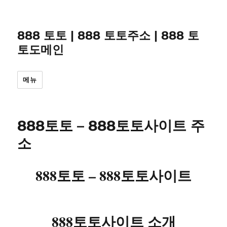
888 토토 | 888 토토주소 | 888 토
토도메인
메뉴
888토토 – 888토토사이트 주
소
888토토 – 888토토사이트
888토토사이트 소개