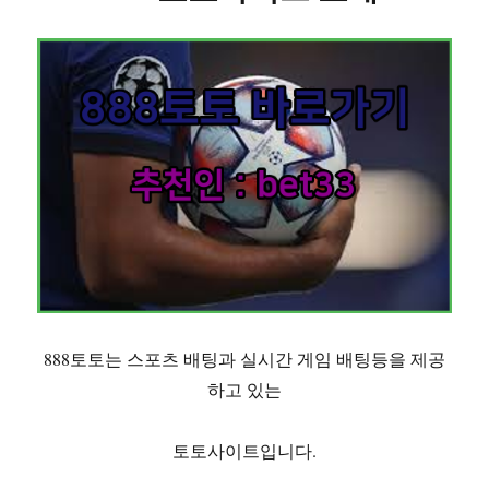
888토토는 스포츠 배팅과 실시간 게임 배팅등을 제공
하고 있는
토토사이트입니다.