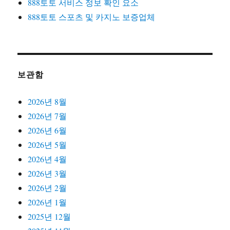
888토토 서비스 정보 확인 요소
888토토 스포츠 및 카지노 보증업체
보관함
2026년 8월
2026년 7월
2026년 6월
2026년 5월
2026년 4월
2026년 3월
2026년 2월
2026년 1월
2025년 12월