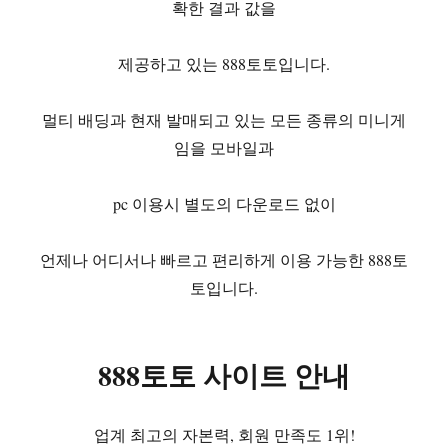
확한 결과 값을
제공하고 있는 888토토입니다.
멀티 배딩과 현재 발매되고 있는 모든 종류의 미니게
임을 모바일과
pc 이용시 별도의 다운로드 없이
언제나 어디서나 빠르고 편리하게 이용 가능한 888토
토입니다.
888토토 사이트 안내
업계 최고의 자본력, 회원 만족도 1위!