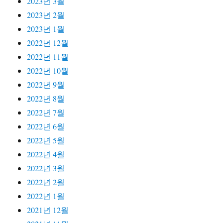
2023년 3월
2023년 2월
2023년 1월
2022년 12월
2022년 11월
2022년 10월
2022년 9월
2022년 8월
2022년 7월
2022년 6월
2022년 5월
2022년 4월
2022년 3월
2022년 2월
2022년 1월
2021년 12월