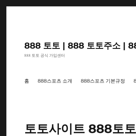
888 토토 | 888 토토주소 |
888 토토 공식 가입센터
홈
888스포츠 소개
888스포츠 기본규정
토토사이트 888토토