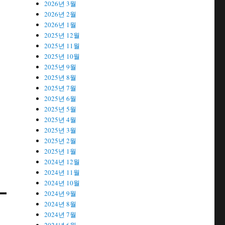
2026년 3월
2026년 2월
2026년 1월
2025년 12월
2025년 11월
2025년 10월
2025년 9월
2025년 8월
2025년 7월
2025년 6월
2025년 5월
2025년 4월
2025년 3월
2025년 2월
2025년 1월
2024년 12월
2024년 11월
2024년 10월
2024년 9월
2024년 8월
2024년 7월
2024년 6월