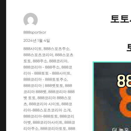
토토사
글
888sportkor
쓴
작
2024년 1월 4일
이
성
카
888사이트
,
888스포츠주소
,
일
테
888스포츠코리아
,
888스포츠
자
고
토토
,
888주소
,
888코리아
,
리
888코리아 - 888주소
,
888코
리아 - 888토토 - 888사이트
,
888코리아 - 888토토주소
,
888코리아 | 888벳토토
,
888
코리아 888벳
,
888코리아 888
벳 토토
,
888코리아 888스포
츠
,
888코리아 사이트
,
888코
리아-888스포츠코리아 소개
,
888코리아-888토토
,
888코리
아벳
,
888코리아사이트
,
888코
리아주소
,
888코리아토토
,
888