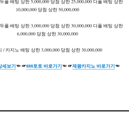
두폴 배팅 상한 5,000,000 당첨 상한 25,000,000 다폴 배팅 상한
10,000,000 당첨 상한 50,000,000
두폴 배팅 상한 3,000,000 당첨 상한 30,000,000 다폴 배팅 상한
6,000,000 당첨 상한 30,000,000
 / 카지노 배팅 상한 3,000,000 당첨 상한 30,000,000
 상세보기
☜ ☞
888토토 바로가기
☜ ☞
제왕카지노 바로가기
☜