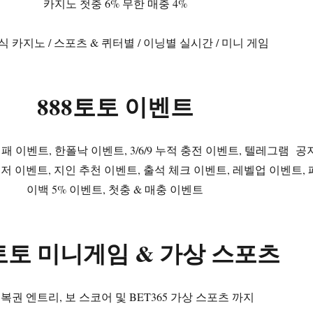
카지노 첫충 6% 무한 매충 4%
식 카지노 / 스포츠 & 퀴터별 / 이닝별 실시간 / 미니 게임
888토토 이벤트
패 이벤트, 한폴낙 이벤트, 3/6/9 누적 충전 이벤트, 텔레그램 공
유저 이벤트, 지인 추천 이벤트, 출석 체크 이벤트, 레벨업 이벤트, 
이백 5% 이벤트, 첫충 & 매충 이벤트
8토토 미니게임 & 가상 스포츠
복권 엔트리, 보 스코어 및 BET365 가상 스포츠 까지