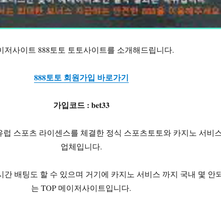
이저사이트 888토토 토토사이트를 소개해드립니다.
888토토 회원가입 바로가기
가입코드 : bet33
 유럽 스포츠 라이센스를 체결한 정식 스포츠토토와 카지노 서비
업체입니다.
간 배팅도 할 수 있으며 거기에 카지노 서비스 까지 국내 몇 안
는 TOP 메이저사이트입니다.