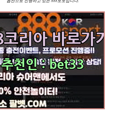
옵션으로 진행하고 있는 888토토입니다.