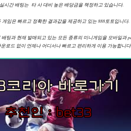
 실시간 배팅는 타 사 대비 높은 배당금을 책정하고 있습니다.
 게임은 빠르고 정확한 결과값을 제공하고 있는 888토토입니다.
티 배팅과 현재 발매되고 있는 모든 종류의 미니게임을 모바일과 p
다운로드 없이 언제나 어디서나 빠르고 편리하게 이용 가능합니다