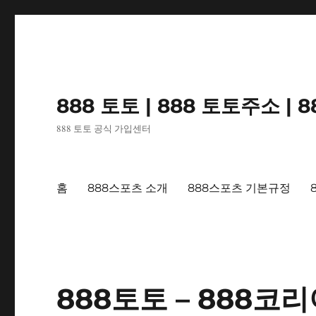
888 토토 | 888 토토주소 |
888 토토 공식 가입센터
홈
888스포츠 소개
888스포츠 기본규정
888토토 – 888코