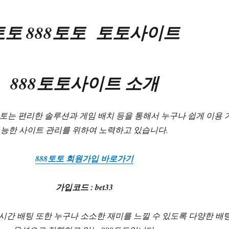
토토 888토토 토토사이트
888토토사이트 소개
토토는 편리한 솔루션과 게임 배치 등을 통해서 누구나 쉽게 이용 
능한 사이트 관리를 위하여 노력하고 있습니다.
888토토 회원가입 바로가기
가입코드 : bet33
시간 배팅 또한 누구나 소소한 재미를 느낄 수 있도록 다양한 배