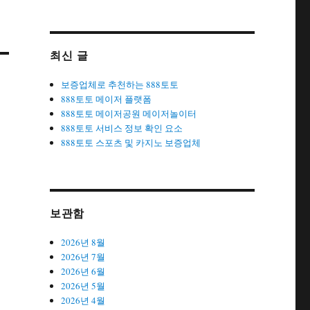
최신 글
보증업체로 추천하는 888토토
888토토 메이저 플랫폼
888토토 메이저공원 메이저놀이터
888토토 서비스 정보 확인 요소
888토토 스포츠 및 카지노 보증업체
보관함
2026년 8월
2026년 7월
2026년 6월
2026년 5월
2026년 4월