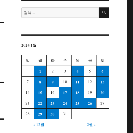
검
검
색
색:
2024 1월
일
월
화
수
목
금
토
1
2
3
4
5
6
7
8
9
10
11
12
13
14
15
16
17
18
19
20
21
22
23
24
25
26
27
28
29
30
31
« 12월
2월 »