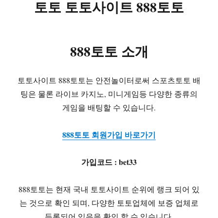
토토 토토사이트 888토토
888토토 소개
토토사이트 888토토는 안전놀이터로써 스포츠토토 배
팅은 물론 라이브 카지노, 미니게임등 다양한 종류의
게임을 배팅할 수 있습니다.
888토토 회원가입 바로가기
가입코드 : bet33
888토토는 현재 국내 토토사이트 순위에 랭크 되어 있
는 것으로 확인 되며, 다양한 토토업체에 보증 업체로
등록되어 있음을 확인 할 수 있습니다.