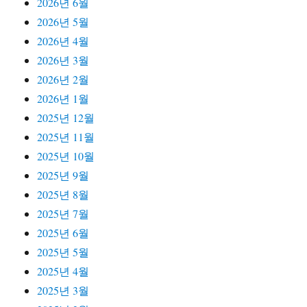
2026년 6월
2026년 5월
2026년 4월
2026년 3월
2026년 2월
2026년 1월
2025년 12월
2025년 11월
2025년 10월
2025년 9월
2025년 8월
2025년 7월
2025년 6월
2025년 5월
2025년 4월
2025년 3월