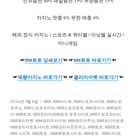
신규충전 40% 매일충전 15% 무한충전 15%
카지노 첫충 6% 무한 매충 4%
해외 정식 카지노 / 스포츠 & 퀴터별 / 이닝별 실시간 /
미니게임
☞
888토토 상세보기
☜ ☞
888토토 바로가기
☜
☞
제왕카지노 바로가기
☜ ☞
갤러리아벳 바로가기
☜
작
카
2024년 3월 6일
888
,
888사이트
,
888스포츠사이트
,
888스포
성
테
츠주소
,
888스포츠코리아
,
888스포츠토토
,
888코리아
,
888코리
일
고
아-888토토
,
888코리아|888토토 토토사이트 888스포츠코리아
,
자
리
888코리아벳
,
888코리아사이트
,
888코리아주소
,
888코리아토토
,
888코리아토토사이트
,
888코리아토토주소
,
888토토
,
888토토 -
888 사이트
,
888토토 - 888벳토토사이트
,
888토토 - 888사이트