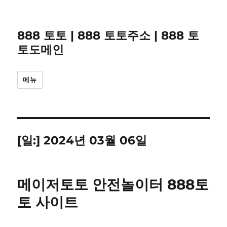
888 토토 | 888 토토주소 | 888 토
토도메인
메뉴
[일:]
2024년 03월 06일
메이저토토 안전놀이터 888토
토 사이트