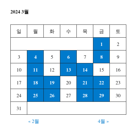
2024 3월
일
월
화
수
목
금
토
1
2
4
6
8
3
5
7
9
11
13
14
10
12
15
16
18
19
21
22
17
20
23
25
26
28
29
24
27
30
31
« 2월
4월 »