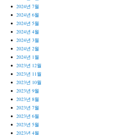
2024년 7월
2024년 6월
2024년 5월
2024년 4월
2024년 3월
2024년 2월
2024년 1월
2023년 12월
2023년 11월
2023년 10월
2023년 9월
2023년 8월
2023년 7월
2023년 6월
2023년 5월
2023년 4월