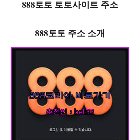
888토토 토토사이트 주소
888토토 주소 소개