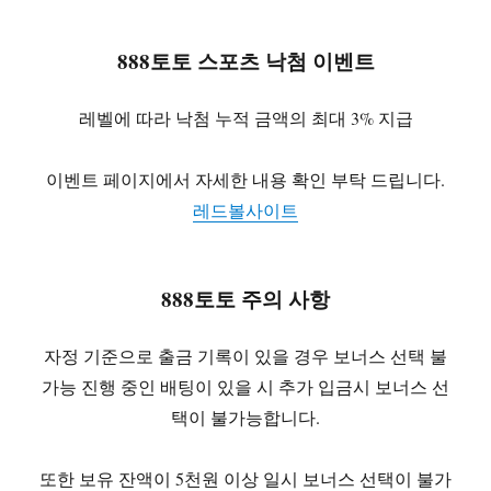
888토토 스포츠 낙첨 이벤트
레벨에 따라 낙첨 누적 금액의 최대 3% 지급
이벤트 페이지에서 자세한 내용 확인 부탁 드립니다.
레드볼사이트
888토토 주의 사항
자정 기준으로 출금 기록이 있을 경우 보너스 선택 불
가능 진행 중인 배팅이 있을 시 추가 입금시 보너스 선
택이 불가능합니다.
또한 보유 잔액이 5천원 이상 일시 보너스 선택이 불가