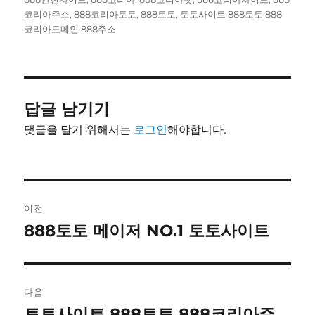
코리아주소
,
888코리아토토
,
888토토
,
토토사이트 888토토 888
코리아도메인 888주소
답글 남기기
댓글을 달기 위해서는
로그인
해야합니다.
글
이전
탐
888토토 메이저 NO.1 토토사이트
이
전
색
글:
다음
토토사이트 888토토 888코리아주
다