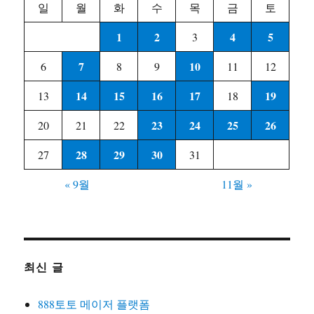
일
월
화
수
목
금
토
1
2
4
5
3
7
10
6
8
9
11
12
14
15
16
17
19
13
18
23
24
25
26
20
21
22
28
29
30
27
31
« 9월
11월 »
최신 글
888토토 메이저 플랫폼