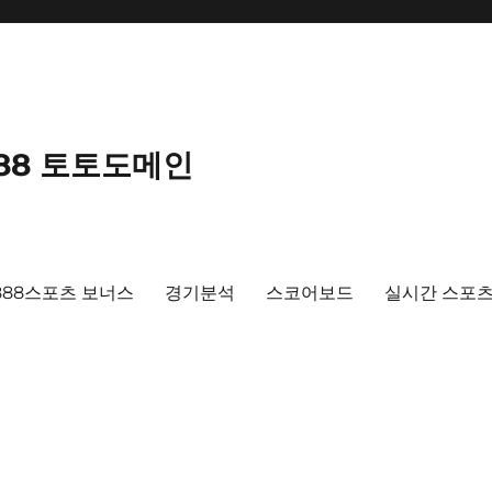
 888 토토도메인
888스포츠 보너스
경기분석
스코어보드
실시간 스포