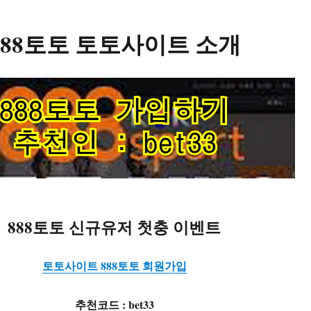
888토토 토토사이트 소개
888토토 신규유저 첫충 이벤트
토토사이트 888토토 회원가입
추천코드 : bet33