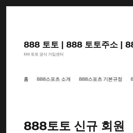
888 토토 | 888 토토주소 |
888 토토 공식 가입센터
홈
888스포츠 소개
888스포츠 기본규정
888토토 신규 회원