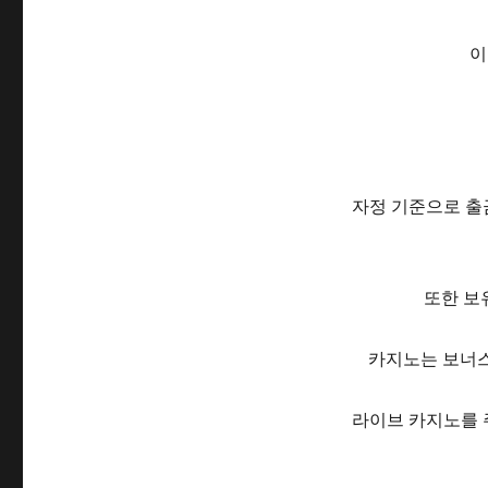
이
자정 기준으로 출
또한 보
카지노는 보너스
라이브 카지노를 