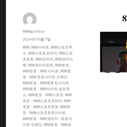
글
888sportkor
쓴
작
2024년 10월 7일
이
성
카
888
,
888사이트
,
888스포츠주
일
테
소
,
888스포츠코리아
,
888스포
자
고
츠토토
,
888코리아
,
888코리아
리
벳
,
888코리아토토
,
888토토
,
888토토 - 888 사이트
,
888토
토 - 888 토토사이트 도메인
,
888토토 - 888벳토토사이트
,
888토토 - 888사이트 토토주
소
,
888토토 - 888스포츠
,
888
토토 - 888스포츠코리아
,
888
토토 - 888스포츠토토
,
888토
토 - 888스포츠토토사이트
,
888토토 - 888코리아 - 토토사
이트 도메인
,
888토토 - 888코