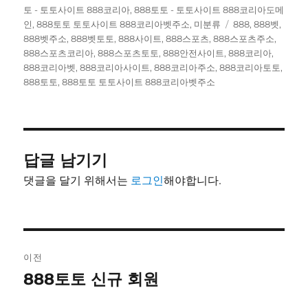
토 - 토토사이트 888코리아
,
888토토 - 토토사이트 888코리아도메
태
인
,
888토토 토토사이트 888코리아벳주소
,
미분류
888
,
888벳
,
그
888벳주소
,
888벳토토
,
888사이트
,
888스포츠
,
888스포츠주소
,
888스포츠코리아
,
888스포츠토토
,
888안전사이트
,
888코리아
,
888코리아벳
,
888코리아사이트
,
888코리아주소
,
888코리아토토
,
888토토
,
888토토 토토사이트 888코리아벳주소
답글 남기기
댓글을 달기 위해서는
로그인
해야합니다.
글
이전
탐
888토토 신규 회원
이
전
색