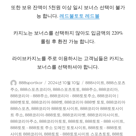
또한 보유 잔액이 5천원 이상 일시 보너스 선택이 불가
능 합니다.
레드불토토 레드볼
카지노는 보너스를 선택하지 않아도 입금액의 220%
롤링 후 환전 가능 합니다.
라이브카지노를 주로 이용하시는 고객님들은 카지노
보너스를 선택하셔야 합니다.
글
작
카
888sportkor
2024년 10월 10일
888사이트
,
888스포츠
쓴
성
테
주소
,
888스포츠코리아
,
888스포츠토토
,
888주소
,
888코리아
,
이
일
고
888코리아 - 888주소
,
888코리아 - 888토토주소
,
888코리아 |
자
리
888벳토토
,
888코리아 888벳
,
888코리아 888벳 토토
,
888코리아
888스포츠
,
888코리아 888토토사이트
,
888코리아 888토토사이
트 주소
,
888코리아-888토토
,
888코리아벳
,
888코리아사이트
,
888코리아주소
,
888코리아토토
,
888토토
,
888토토 - 888 사이트
,
888토토 - 888토토 주소 도메인 토토사이트
,
888토토 - 888토토
사이트 888코리아
,
888토토 - 888토토사이트 스포츠토토
,
888토