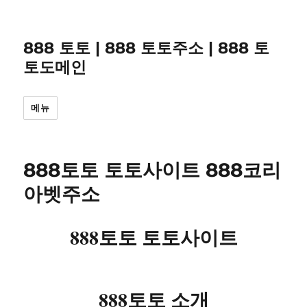
888 토토 | 888 토토주소 | 888 토
토도메인
메뉴
888토토 토토사이트 888코리
아벳주소
888토토 토토사이트
888토토 소개