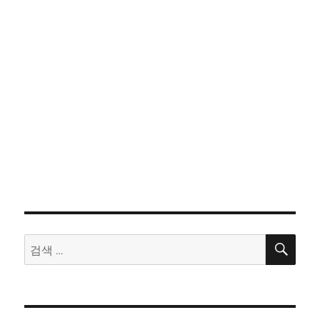
검
검
색
색: