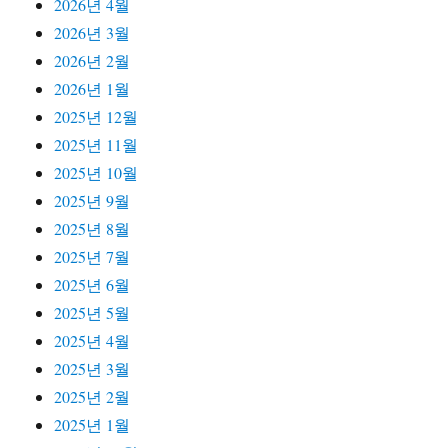
2026년 4월
2026년 3월
2026년 2월
2026년 1월
2025년 12월
2025년 11월
2025년 10월
2025년 9월
2025년 8월
2025년 7월
2025년 6월
2025년 5월
2025년 4월
2025년 3월
2025년 2월
2025년 1월