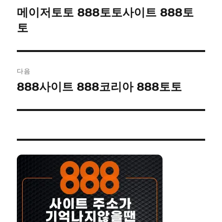
탐
메이저토토 888토토사이트 888토
이
전
토
색
글:
다음
888사이트 888코리아 888토토
다
음
글: