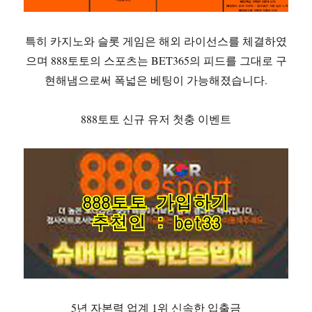
특히 카지노와 슬롯 게임은 해외 라이선스를 체결하였
으며 888토토의 스포츠는 BET365의 피드를 그대로 구
현해냄으로써 폭넓은 베팅이 가능해졌습니다.
888토토 신규 유저 첫충 이벤트
5년 자본력 업계 1위 신속한 입출금