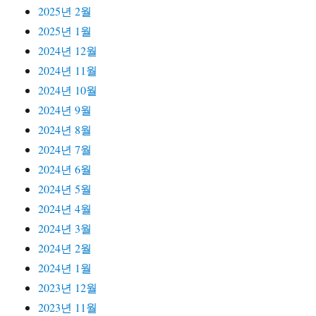
2025년 2월
2025년 1월
2024년 12월
2024년 11월
2024년 10월
2024년 9월
2024년 8월
2024년 7월
2024년 6월
2024년 5월
2024년 4월
2024년 3월
2024년 2월
2024년 1월
2023년 12월
2023년 11월