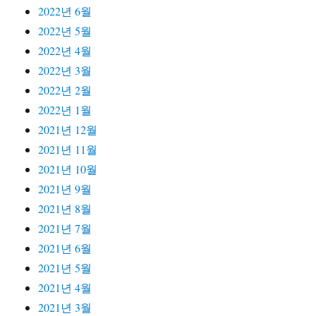
2022년 6월
2022년 5월
2022년 4월
2022년 3월
2022년 2월
2022년 1월
2021년 12월
2021년 11월
2021년 10월
2021년 9월
2021년 8월
2021년 7월
2021년 6월
2021년 5월
2021년 4월
2021년 3월