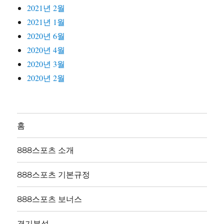
2021년 2월
2021년 1월
2020년 6월
2020년 4월
2020년 3월
2020년 2월
홈
888스포츠 소개
888스포츠 기본규정
888스포츠 보너스
경기분석