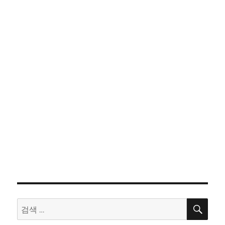
검
검
색
색: