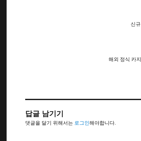
신규 
해외 정식 카지
답글 남기기
댓글을 달기 위해서는
로그인
해야합니다.