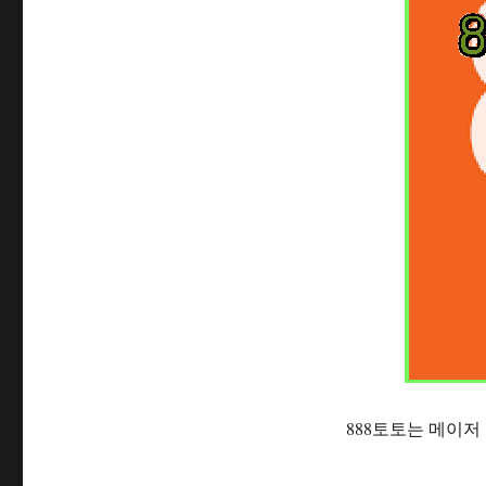
888토토는 메이저