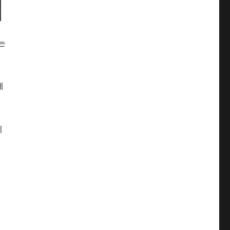
는
메
니