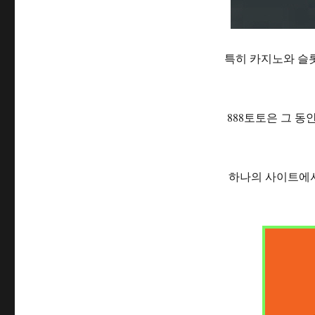
특히 카지노와 슬
888토토은 그 
하나의 사이트에서