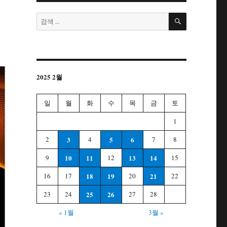
검
검
색
색:
2025 2월
일
월
화
수
목
금
토
1
2
3
4
5
6
7
8
9
10
11
12
13
14
15
16
17
18
19
20
21
22
23
24
25
26
27
28
« 1월
3월 »