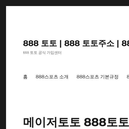
888 토토 | 888 토토주소 |
888 토토 공식 가입센터
홈
888스포츠 소개
888스포츠 기본규정
메이저토토 888토토