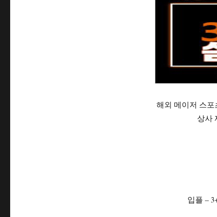
해외 메이저 스포츠
상사 
입플 – 3+