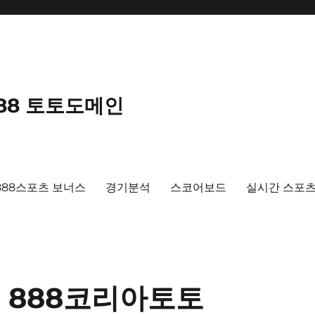
 888 토토도메인
888스포츠 보너스
경기분석
스코어보드
실시간 스포
 888코리아토토