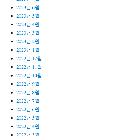
2023년 6월
2023년 5월
2023년 4월
2023년 3월
2023년 2월
2023년 1월
2022년 12월
2022년 11월
2022년 10월
2022년 9월
2022년 8월
2022년 7월
2022년 6월
2022년 5월
2022년 4월
2022년 3월