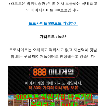
888토토은 먹튀검증커뮤니티에서 보증하는 국내 최고
의 메이저사이트 888토토입니다.
토토사이트 888토토 가입하기
가입코드 : bet33
토토사이트는 오래되고 먹튀사고 없고 자본력이 뒷받
침 되는 곳을 메이저놀이터로 인정해주고 있습니다.