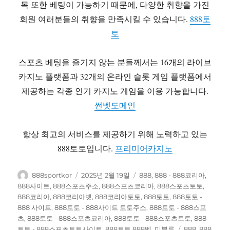
목 또한 베팅이 가능하기 때문에, 다양한 취향을 가진
회원 여러분들의 취향을 만족시킬 수 있습니다.
888토
토
스포츠 베팅을 즐기지 않는 분들께서는 16개의 라이브
카지노 플랫폼과 32개의 온라인 슬롯 게임 플랫폼에서
제공하는 각종 인기 카지노 게임을 이용 가능합니다.
썬벳도메인
항상 최고의 서비스를 제공하기 위해 노력하고 있는
888토토입니다.
프리미어카지노
글
작
카
888sportkor
2025년 2월 19일
888
,
888 - 888코리아
,
쓴
성
테
888사이트
,
888스포츠주소
,
888스포츠코리아
,
888스포츠토토
,
이
일
고
888코리아
,
888코리아벳
,
888코리아토토
,
888토토
,
888토토 -
자
리
888 사이트
,
888토토 - 888사이트 토토주소
,
888토토 - 888스포
츠
,
888토토 - 888스포츠코리아
,
888토토 - 888스포츠토토
,
888
태
토토 - 888스포츠토토사이트
,
888토토 888벳
,
미분류
888
,
888