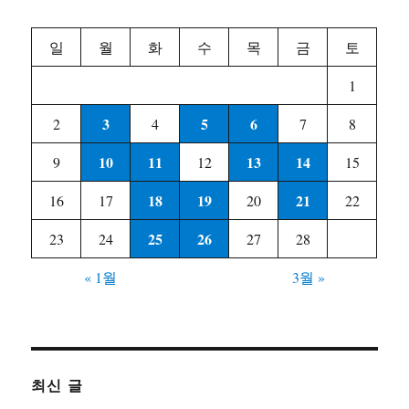
일
월
화
수
목
금
토
1
3
5
6
2
4
7
8
10
11
13
14
9
12
15
18
19
21
16
17
20
22
25
26
23
24
27
28
« 1월
3월 »
최신 글