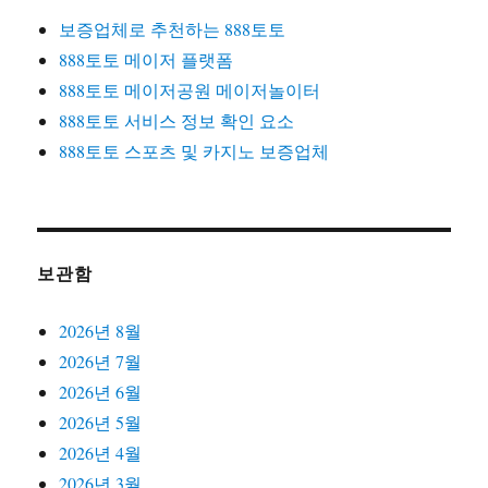
보증업체로 추천하는 888토토
888토토 메이저 플랫폼
888토토 메이저공원 메이저놀이터
888토토 서비스 정보 확인 요소
888토토 스포츠 및 카지노 보증업체
보관함
2026년 8월
2026년 7월
2026년 6월
2026년 5월
2026년 4월
2026년 3월