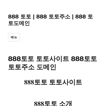
888 토토 | 888 토토주소 | 888 토
토도메인
메뉴
888토토 토토사이트 888토토
토토주소 도메인
888토토 토토사이트
888토토 소개