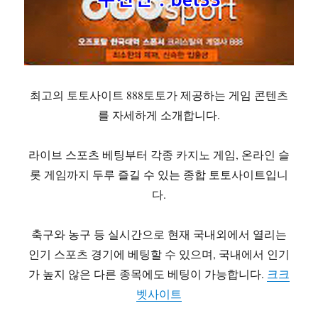
최고의 토토사이트 888토토가 제공하는 게임 콘텐츠
를 자세하게 소개합니다.
라이브 스포츠 베팅부터 각종 카지노 게임, 온라인 슬
롯 게임까지 두루 즐길 수 있는 종합 토토사이트입니
다.
축구와 농구 등 실시간으로 현재 국내외에서 열리는
인기 스포츠 경기에 베팅할 수 있으며, 국내에서 인기
가 높지 않은 다른 종목에도 베팅이 가능합니다.
크크
벳사이트