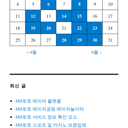
6
8
4
5
7
9
10
12
14
15
11
13
16
17
19
20
22
23
18
21
24
28
29
30
25
26
27
31
« 4월
6월 »
최신 글
888토토 메이저 플랫폼
888토토 메이저공원 메이저놀이터
888토토 서비스 정보 확인 요소
888토토 스포츠 및 카지노 보증업체