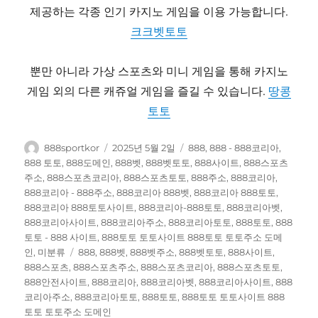
제공하는 각종 인기 카지노 게임을 이용 가능합니다.
크크벳토토
뿐만 아니라 가상 스포츠와 미니 게임을 통해 카지노
게임 외의 다른 캐쥬얼 게임을 즐길 수 있습니다.
땅콩
토토
글
작
카
888sportkor
2025년 5월 2일
888
,
888 - 888코리아
,
쓴
성
테
888 토토
,
888도메인
,
888벳
,
888벳토토
,
888사이트
,
888스포츠
이
일
고
주소
,
888스포츠코리아
,
888스포츠토토
,
888주소
,
888코리아
,
자
리
888코리아 - 888주소
,
888코리아 888벳
,
888코리아 888토토
,
888코리아 888토토사이트
,
888코리아-888토토
,
888코리아벳
,
888코리아사이트
,
888코리아주소
,
888코리아토토
,
888토토
,
888
토토 - 888 사이트
,
888토토 토토사이트 888토토 토토주소 도메
태
인
,
미분류
888
,
888벳
,
888벳주소
,
888벳토토
,
888사이트
,
그
888스포츠
,
888스포츠주소
,
888스포츠코리아
,
888스포츠토토
,
888안전사이트
,
888코리아
,
888코리아벳
,
888코리아사이트
,
888
코리아주소
,
888코리아토토
,
888토토
,
888토토 토토사이트 888
토토 토토주소 도메인