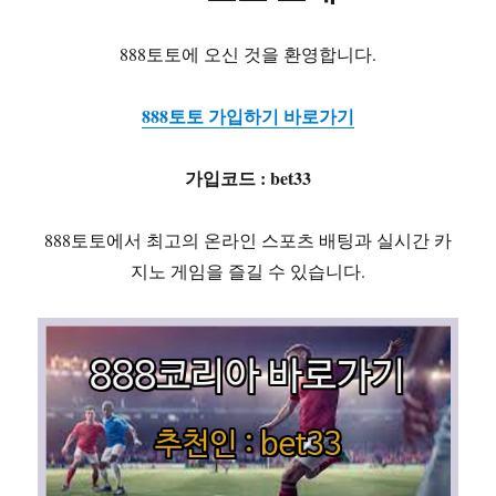
888토토에 오신 것을 환영합니다.
888토토 가입하기 바로가기
가입코드 : bet33
888토토에서 최고의 온라인 스포츠 배팅과 실시간 카
지노 게임을 즐길 수 있습니다.