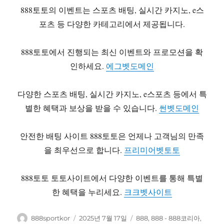
888토토의 이벤트는 스포츠 배팅, 실시간 카지노, e스
포츠 등 다양한 카테고리에서 제공됩니다.
888토토에서 진행되는 최신 이벤트와 프로모션을 확
인하세요.
에그벳도메인
다양한 스포츠 배팅, 실시간 카지노, e스포츠 등에서 특
별한 혜택과 보상을 받을 수 있습니다.
썬벳도메인
안전한 배팅 사이트 888토토은 언제나 고객님의 만족
을 최우선으로 합니다.
프리미어벳토토
888토토 토토사이트에서 다양한 이벤트를 통해 특별
한 혜택을 누리세요.
크크벳사이트
글
작
카
888sportkor
2025년 7월 17일
888
,
888 - 888코리아
,