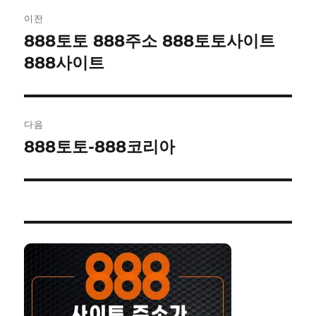
글
이전
탐
888토토 888주소 888토토사이트
이
전
888사이트
색
글:
다음
888토토-888코리아
다
음
글: