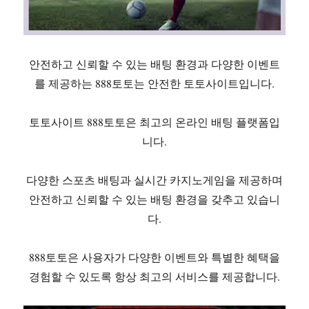
안전하고 신뢰할 수 있는 배팅 환경과 다양한 이벤트
를 제공하는 888토토는 안전한 토토사이트입니다.
토토사이트 888토토은 최고의 온라인 배팅 플랫폼입
니다.
다양한 스포츠 배팅과 실시간 카지노게임을 제공하며
안전하고 신뢰할 수 있는 배팅 환경을 갖추고 있습니
다.
888토토은 사용자가 다양한 이벤트와 특별한 혜택을
경험할 수 있도록 항상 최고의 서비스를 제공합니다.