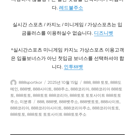
다.
레드불주소
실시간 스포츠 / 카지노 / 미니게임 / 가상스포츠는 입
금플러스를 이용하실수 없습니다.
디즈니벳
*실시간스포츠 미니게임 카지노 가상스포츠 이용고객
은 입플보너스가 아닌 첫입금 보너스를 선택하셔야 합
니다.
인투88벳
글
작
카
888sportkor
2025년 10월 15일
888
,
888 토토
,
888도
쓴
성
테
메인
,
888벳
,
888사이트
,
888주소
,
888코리아
,
888코리아 888토
이
일
고
토
,
888토토
,
888토토 888코리아
,
888토토 토토사이트 888토토
자
리
태
주소
,
미분류
888
,
888벳
,
888벳주소
,
888벳토토
,
888사이트
,
그
888코리아
,
888코리아사이트
,
888코리아주소
,
888코리아토토
,
888토토
,
888토토 토토사이트 888토토주소