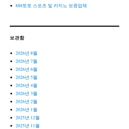
888토토 스포츠 및 카지노 보증업체
보관함
2026년 8월
2026년 7월
2026년 6월
2026년 5월
2026년 4월
2026년 3월
2026년 2월
2026년 1월
2025년 12월
2025년 11월