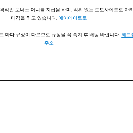
격적인 보너스 머니를 지급을 하며, 먹튀 없는 토토사이트로 자
매김을 하고 있습니다.
에이에이토토
트 마다 규정이 다르므로 규정을 꼭 숙지 후 배팅 바랍니다.
레드
주소