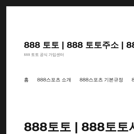
888 토토 | 888 토토주소 |
888 토토 공식 가입센터
홈
888스포츠 소개
888스포츠 기본규정
888토토 | 888토토