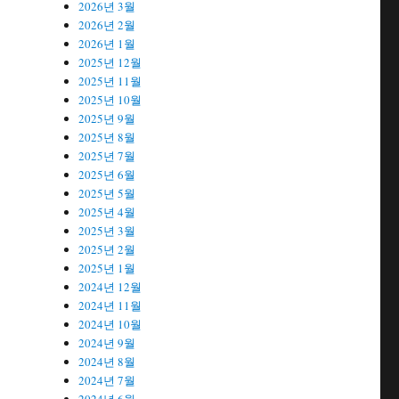
2026년 3월
2026년 2월
2026년 1월
2025년 12월
2025년 11월
2025년 10월
2025년 9월
2025년 8월
2025년 7월
2025년 6월
2025년 5월
2025년 4월
2025년 3월
2025년 2월
2025년 1월
2024년 12월
2024년 11월
2024년 10월
2024년 9월
2024년 8월
2024년 7월
2024년 6월