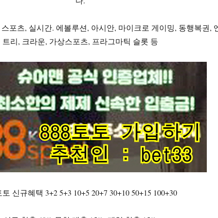
다.
 스포츠, 실시간. 에볼루션, 아시안, 마이크로 게이밍, 동행복권, 
트리, 크라운, 가상스포츠, 프라그마틱 슬롯 등
토 신규혜택 3+2 5+3 10+5 20+7 30+10 50+15 100+30