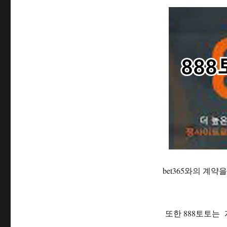
bet365와의 계
또한 888토토는