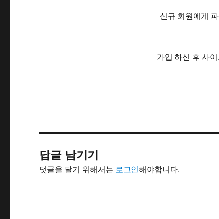
신규 회원에게 파
가입 하신 후 사이
답글 남기기
댓글을 달기 위해서는
로그인
해야합니다.