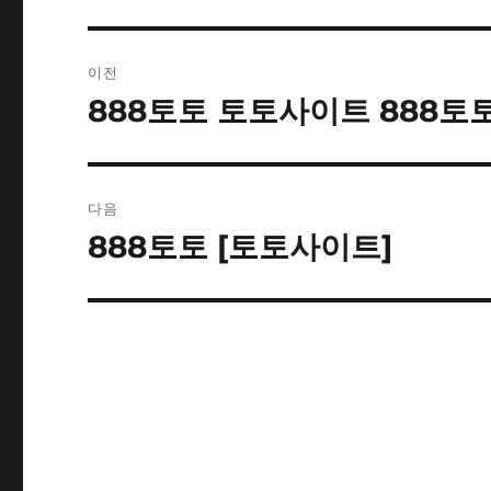
글
이전
탐
888토토 토토사이트 888토
이
전
색
글:
다음
888토토 [토토사이트]
다
음
글: