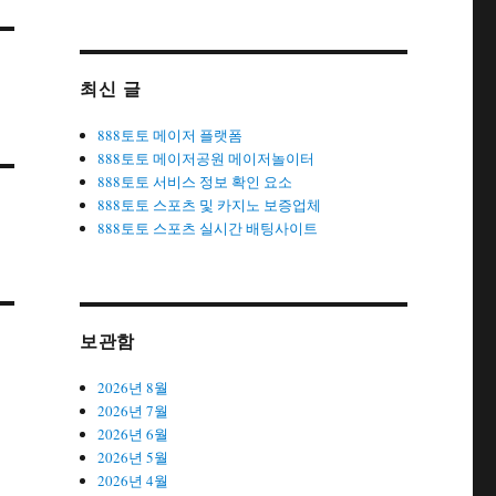
최신 글
888토토 메이저 플랫폼
888토토 메이저공원 메이저놀이터
888토토 서비스 정보 확인 요소
888토토 스포츠 및 카지노 보증업체
888토토 스포츠 실시간 배팅사이트
보관함
2026년 8월
2026년 7월
2026년 6월
2026년 5월
2026년 4월