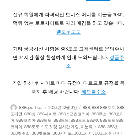
신규 회원에게 파격적인 보너스 머니를 지급을 하며,
먹튀 없는 토토사이트로 자리 매김을 하고 있습니다.
옐로우토토
기타 궁금하신 사항은 888토토 고객센터로 문의주시
면 24시간 항상 친절하게 안내 도와드립니다.
정글주
소
가입 하신 후 사이트 마다 규정이 다르므로 규정을 꼭
숙지 후 배팅 바랍니다.
레드불주소
글
작
카
888sportkor
2025년 12월 3일
888
,
888 888토토
,
888
쓴
성
테
도메인
,
888벳
,
888사이트
,
888스포츠코리아
,
888주소
,
888코리
이
일
고
아
,
888코리아 888토토
,
888토토
,
888토토 888벳
,
888토토 888
자
리
태
코리아
,
888토토 스포츠 및 실시간 게임
,
미분류
888
,
888벳
,
그
888벳주소
,
888벳토토
,
888사이트
,
888코리아
,
888코리아사이