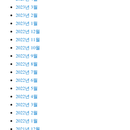
2023년 3월
2023년 2월
2023년 1월
2022년 12월
2022년 11월
2022년 10월
2022년 9월
2022년 8월
2022년 7월
2022년 6월
2022년 5월
2022년 4월
2022년 3월
2022년 2월
2022년 1월
2021년 12월