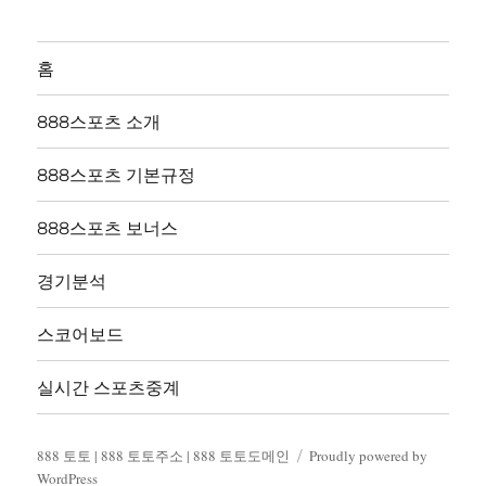
홈
888스포츠 소개
888스포츠 기본규정
888스포츠 보너스
경기분석
스코어보드
실시간 스포츠중계
888 토토 | 888 토토주소 | 888 토토도메인
Proudly powered by
WordPress