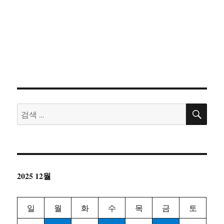
검
검
색
색:
2025 12월
일
월
화
수
목
금
토