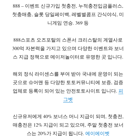
888 – 이벤트 신규가입 첫충전, 누적충전입금플러스,
첫충매충, 슬롯 당일페이백, 레벨별콤프 간식야식, 미
니게임 연승. 369 등
888스포츠 오즈포탈의 스폰서 크리스탈의 계열사로
300억 자본력을 가지고 있으며 다양한 이벤트와 보너
스 지급 정책으로 메이저놀이터로 유명한 곳 입니다.
해외 정식 라이센스를 부여 받아 국내에 운영이 되는
곳으로 슈어맨 등 다양한 토토커뮤니티에 보증, 검증
업체로 등록이 되어 있는 안전토토사이트 입니다.
피
그벳
신규유저에게 40% 보너스 머니 지급이 되며, 첫충전,
매충전은 12% 지급이 되고 있으며, 주말 첫충전 보너
스는 20%가 지급이 됩니다.
에이에이벳