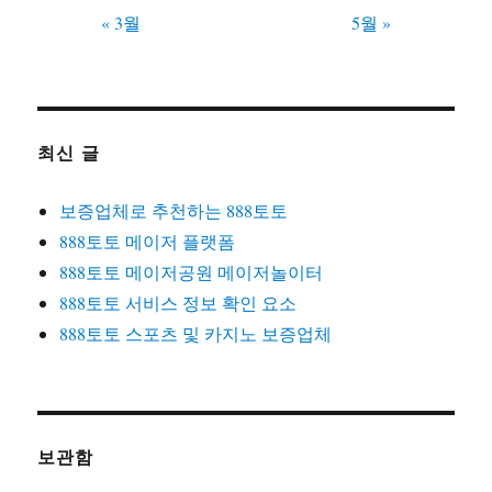
« 3월
5월 »
최신 글
보증업체로 추천하는 888토토
888토토 메이저 플랫폼
888토토 메이저공원 메이저놀이터
888토토 서비스 정보 확인 요소
888토토 스포츠 및 카지노 보증업체
보관함