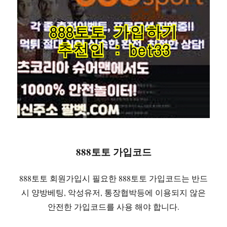
888토토 가입코드
888토토 회원가입시 필요한 888토토 가입코드는 반드
시 양방베팅, 악성유저, 통장협박등에 이용되지 않은
안전한 가입코드를 사용 해야 합니다.