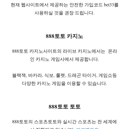
현재 웹사이트에서 제공하는 안전한 가입코드 bet33를
사용하실 것을 권장 드립니다.
888토토 카지노
888토토 카지노사이트의 라이브 카지노에서는 온라
인 카지노 게임사에서 제공합니다.
블랙잭, 바카라, 식보, 룰렛, 드래곤 타이거, 게임쇼등
다양한 카지노 게임을 이용할 수 있습니다.
888토토 토토
888토토의 스포츠토토와 실시간 스포츠는 전 세계에