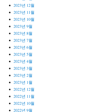
2023년 12월
2023년 11월
2023년 10월
2023년 9월
2023년 8월
2023년 7월
2023년 6월
2023년 5월
2023년 4월
2023년 3월
2023년 2월
2023년 1월
2022년 12월
2022년 11월
2022년 10월
2022년 9월