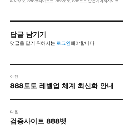
리아주소
,
888코리아토토
,
888토토
,
888토토 안전메이저사이트
답글 남기기
댓글을 달기 위해서는
로그인
해야합니다.
글
이전
탐
888토토 레벨업 체계 최신화 안내
이
전
색
글:
다음
검증사이트 888벳
다
음