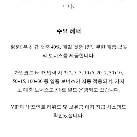
니다.
주요 혜택
888벳은 신규 첫충 40%, 매일 첫충 15%, 무한 매충 15%
의 보너스를 제공합니다.
가입코드 bet33 입력 시 3+2, 5+3, 10+5, 20+7, 30+10,
50+15, 100+30 등 입플 보너스가 자동 적용되며, 카지
노 매충 보너스도 5%로 별도 운영되고 있습니다.
VIP 대상 포인트 리워드 및 보유금 이자 지급 시스템도
확인됐습니다.