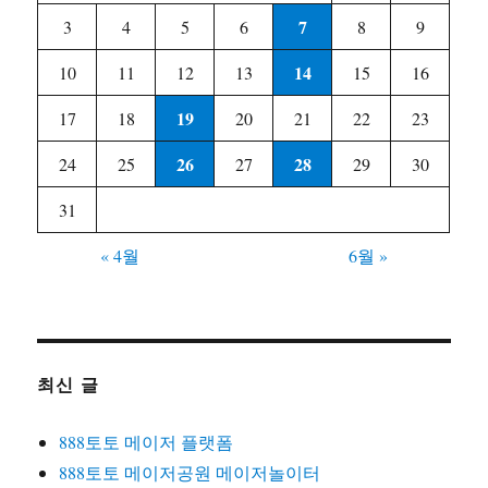
7
3
4
5
6
8
9
14
10
11
12
13
15
16
19
17
18
20
21
22
23
26
28
24
25
27
29
30
31
« 4월
6월 »
최신 글
888토토 메이저 플랫폼
888토토 메이저공원 메이저놀이터