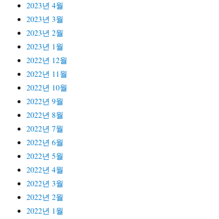
2023년 4월
2023년 3월
2023년 2월
2023년 1월
2022년 12월
2022년 11월
2022년 10월
2022년 9월
2022년 8월
2022년 7월
2022년 6월
2022년 5월
2022년 4월
2022년 3월
2022년 2월
2022년 1월