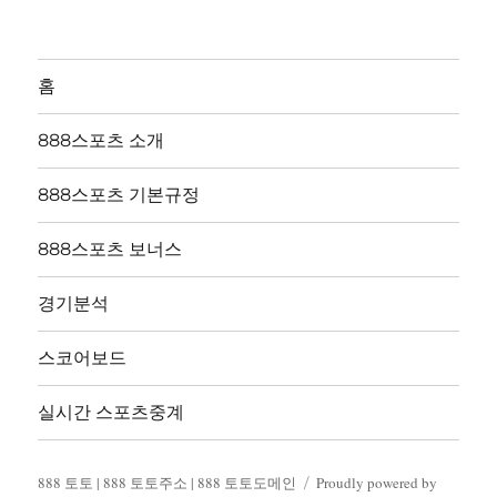
홈
888스포츠 소개
888스포츠 기본규정
888스포츠 보너스
경기분석
스코어보드
실시간 스포츠중계
888 토토 | 888 토토주소 | 888 토토도메인
Proudly powered by