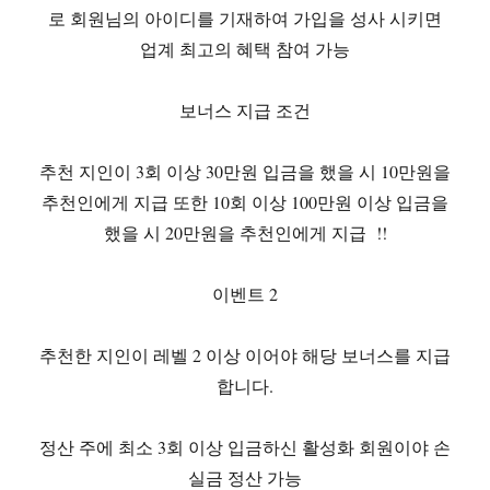
로 회원님의 아이디를 기재하여 가입을 성사 시키면
업계 최고의 혜택 참여 가능
보너스 지급 조건
추천 지인이 3회 이상 30만원 입금을 했을 시 10만원을
추천인에게 지급 또한 10회 이상 100만원 이상 입금을
했을 시 20만원을 추천인에게 지급 !!
이벤트 2
추천한 지인이 레벨 2 이상 이어야 해당 보너스를 지급
합니다.
정산 주에 최소 3회 이상 입금하신 활성화 회원이야 손
실금 정산 가능