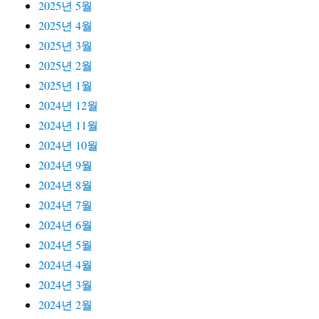
2025년 5월
2025년 4월
2025년 3월
2025년 2월
2025년 1월
2024년 12월
2024년 11월
2024년 10월
2024년 9월
2024년 8월
2024년 7월
2024년 6월
2024년 5월
2024년 4월
2024년 3월
2024년 2월