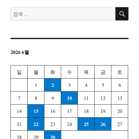
검
검
색
색:
2026 6월
일
월
화
수
목
금
토
2
1
3
4
5
6
10
7
8
9
11
12
13
15
14
16
17
18
19
20
22
25
26
21
23
24
27
30
28
29