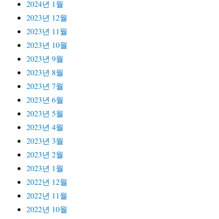
2024년 1월
2023년 12월
2023년 11월
2023년 10월
2023년 9월
2023년 8월
2023년 7월
2023년 6월
2023년 5월
2023년 4월
2023년 3월
2023년 2월
2023년 1월
2022년 12월
2022년 11월
2022년 10월