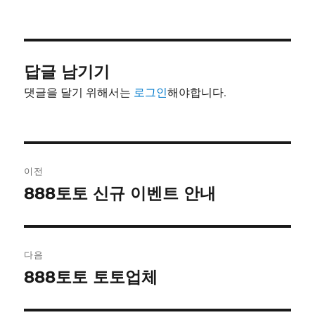
답글 남기기
댓글을 달기 위해서는
로그인
해야합니다.
글
이전
탐
888토토 신규 이벤트 안내
이
전
색
글:
다음
888토토 토토업체
다
음