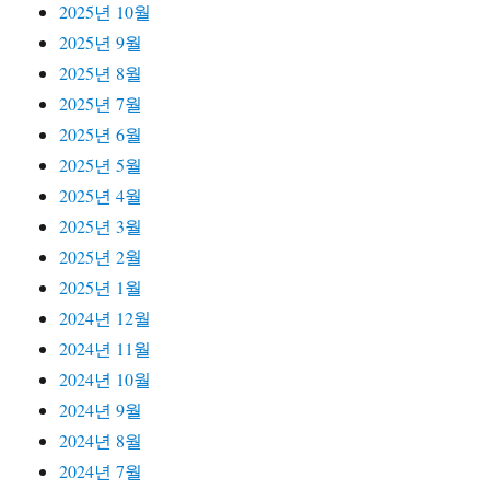
2025년 10월
2025년 9월
2025년 8월
2025년 7월
2025년 6월
2025년 5월
2025년 4월
2025년 3월
2025년 2월
2025년 1월
2024년 12월
2024년 11월
2024년 10월
2024년 9월
2024년 8월
2024년 7월